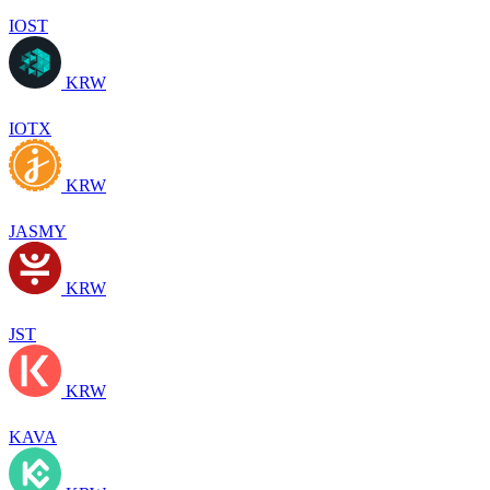
IOST
KRW
IOTX
KRW
JASMY
KRW
JST
KRW
KAVA