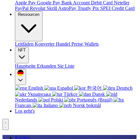
Apple Pay
Google Pay
Bank Account
Debit Card
Neteller
PayPal
Revolut
Skrill
AstroPay
Trustly
Pix
SPEI
Credit Card
Ressourcen
Leitfäden
Konverter
Handel
Preise
Wallets
NFT
Hauptseite
Erkunden Sie
Liste
English
Español
한국어
Deutsch
Українська
Türkçe
Dansk
Nederlands
Polski
Português (Brasil)
Français
Italiano
Norsk bokmål
Los geht's
Kaufen