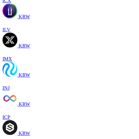
ICX
KRW
ILV
KRW
IMX
KRW
INJ
KRW
ICP
KRW