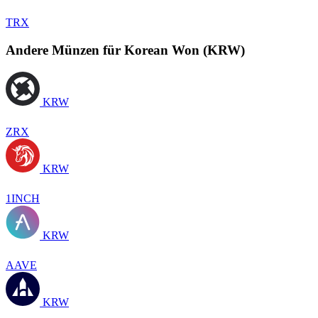
TRX
Andere Münzen für Korean Won (KRW)
KRW
ZRX
KRW
1INCH
KRW
AAVE
KRW