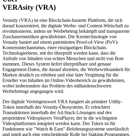
VERAsity (VRA)
Verasity (VRA) ist eine Blockchain-basierte Plattform, die sich
darauf konzentriert, die digitale Werbe- und Content-Wirtschaft zu
revolutionieren, indem sie Werbebetrug bekämpft und transparente
Zuschauermetriken gewährleistet. Die Kerntechnologie von
Verasity basiert auf einem patentierten Proof-of-View (PoV)-
Konsensmechanismus, einer einzigartigen Blockchain-
Technologieebene, mit der überprüft werden kann, dass die
Aufrufe von Inhalten von echten Menschen und nicht von Bots
stammen. Dieses System liefert überprüfbare und genaue
Engagement-Daten, die darauf abzielen, die Werbewirksamkeit für
Marken deutlich zu erhöhen und eine faire Vergütung für die
Ersteller von Inhalten im Online-Videobereich zu gewährleisten,
wobei insbesondere das Problem des milliardenschweren
Werbebetrugs angegangen wird.
Der digitale Vermögenswert VRA fungiert als primärer Utility-
Token innerhalb des Verasity-Ökosystems. Er erleichtert
Transaktionen innerhalb der Ad-Stack-Lösungen und des
proprietären Videoplayers VeraPlayer, der in die wichtigsten
Videoplattformen integriert werden kann. Der Token ist für
Funktionen wie "Watch & Earn"-Belohnungssysteme unerlässlich
und spielt auch eine entscheidende Rolle bei Staking-Programmen,