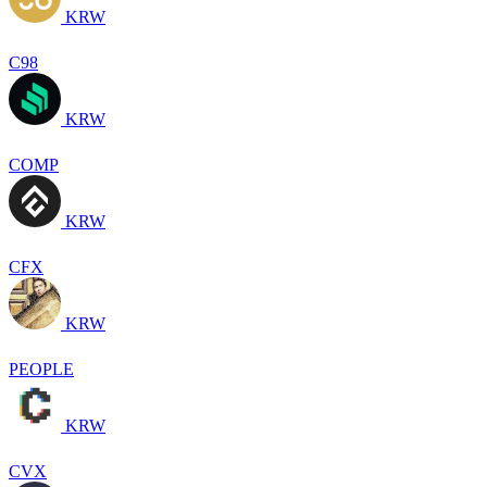
KRW
C98
KRW
COMP
KRW
CFX
KRW
PEOPLE
KRW
CVX