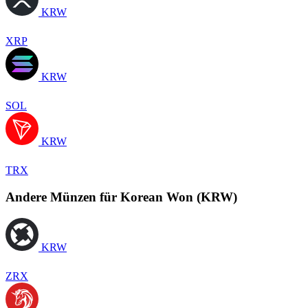
KRW
XRP
KRW
SOL
KRW
TRX
Andere Münzen für Korean Won (KRW)
KRW
ZRX