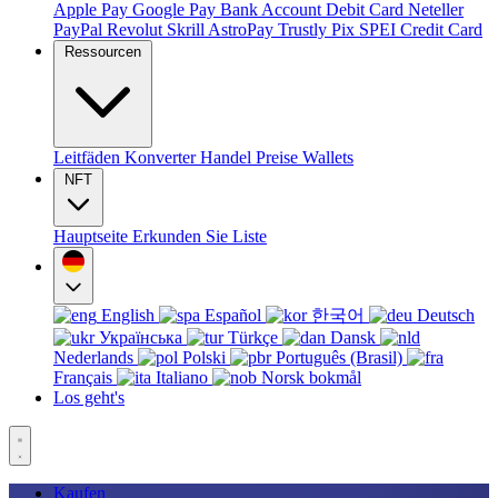
Apple Pay
Google Pay
Bank Account
Debit Card
Neteller
PayPal
Revolut
Skrill
AstroPay
Trustly
Pix
SPEI
Credit Card
Ressourcen
Leitfäden
Konverter
Handel
Preise
Wallets
NFT
Hauptseite
Erkunden Sie
Liste
English
Español
한국어
Deutsch
Українська
Türkçe
Dansk
Nederlands
Polski
Português (Brasil)
Français
Italiano
Norsk bokmål
Los geht's
Kaufen