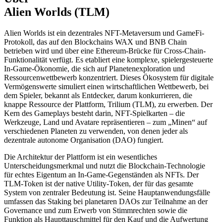
Alien Worlds (TLM)
Alien Worlds ist ein dezentrales NFT-Metaversum und GameFi-
Protokoll, das auf den Blockchains WAX und BNB Chain
betrieben wird und über eine Ethereum-Brücke für Cross-Chain-
Funktionalität verfügt. Es etabliert eine komplexe, spielergesteuerte
In-Game-Ökonomie, die sich auf Planetenexploration und
Ressourcenwettbewerb konzentriert. Dieses Ökosystem für digitale
Vermögenswerte simuliert einen wirtschaftlichen Wettbewerb, bei
dem Spieler, bekannt als Entdecker, darum konkurrieren, die
knappe Ressource der Plattform, Trilium (TLM), zu erwerben. Der
Kern des Gameplays besteht darin, NFT-Spielkarten – die
Werkzeuge, Land und Avatare repräsentieren – zum „Minen“ auf
verschiedenen Planeten zu verwenden, von denen jeder als
dezentrale autonome Organisation (DAO) fungiert.
Die Architektur der Plattform ist ein wesentliches
Unterscheidungsmerkmal und nutzt die Blockchain-Technologie
für echtes Eigentum an In-Game-Gegenständen als NFTs. Der
TLM-Token ist der native Utility-Token, der für das gesamte
System von zentraler Bedeutung ist. Seine Hauptanwendungsfälle
umfassen das Staking bei planetaren DAOs zur Teilnahme an der
Governance und zum Erwerb von Stimmrechten sowie die
Funktion als Haupttauschmittel für den Kauf und die Aufwertung