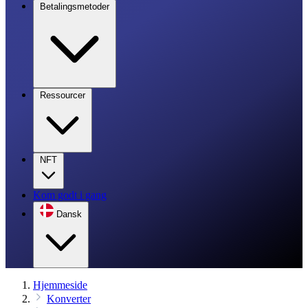
Betalingsmetoder
Ressourcer
NFT
Kom godt i gang
Dansk
Hjemmeside
Konverter