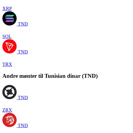
XRP
TND
SOL
TND
TRX
Andre mønter til Tunisian dinar (TND)
TND
ZRX
TND