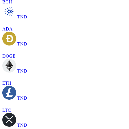
BCH
TND
ADA
TND
DOGE
TND
ETH
TND
LTC
TND