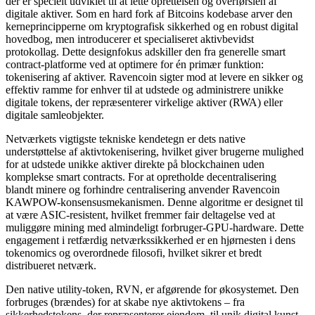
der er specielt udviklet til at lette oprettelsen og overførslen af
digitale aktiver. Som en hard fork af Bitcoins kodebase arver den
kerneprincipperne om kryptografisk sikkerhed og en robust digital
hovedbog, men introducerer et specialiseret aktivbevidst
protokollag. Dette designfokus adskiller den fra generelle smart
contract-platforme ved at optimere for én primær funktion:
tokenisering af aktiver. Ravencoin sigter mod at levere en sikker og
effektiv ramme for enhver til at udstede og administrere unikke
digitale tokens, der repræsenterer virkelige aktiver (RWA) eller
digitale samleobjekter.
Netværkets vigtigste tekniske kendetegn er dets native
understøttelse af aktivtokenisering, hvilket giver brugerne mulighed
for at udstede unikke aktiver direkte på blockchainen uden
komplekse smart contracts. For at opretholde decentralisering
blandt minere og forhindre centralisering anvender Ravencoin
KAWPOW-konsensusmekanismen. Denne algoritme er designet til
at være ASIC-resistent, hvilket fremmer fair deltagelse ved at
muliggøre mining med almindeligt forbruger-GPU-hardware. Dette
engagement i retfærdig netværkssikkerhed er en hjørnesten i dens
tokenomics og overordnede filosofi, hvilket sikrer et bredt
distribueret netværk.
Den native utility-token, RVN, er afgørende for økosystemet. Den
forbruges (brændes) for at skabe nye aktivtokens – fra
sikkerhedstokens, der repræsenterer ejendom, til unik digital kunst.