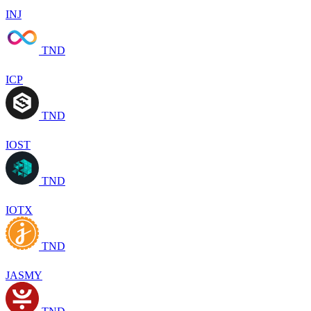
INJ
TND
ICP
TND
IOST
TND
IOTX
TND
JASMY