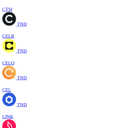
CTSI
TND
CELR
TND
CELO
TND
CEL
TND
LINK