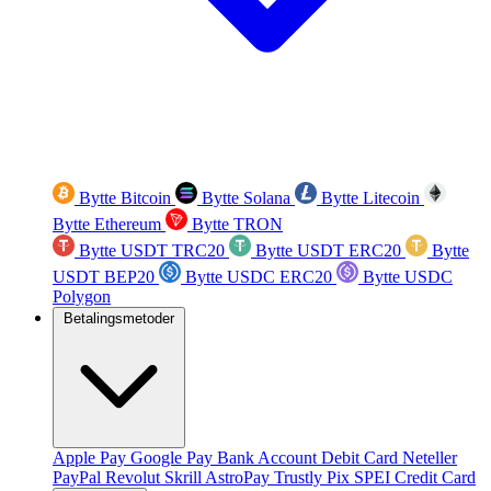
Bytte Bitcoin
Bytte Solana
Bytte Litecoin
Bytte Ethereum
Bytte TRON
Bytte USDT TRC20
Bytte USDT ERC20
Bytte
USDT BEP20
Bytte USDC ERC20
Bytte USDC
Polygon
Betalingsmetoder
Apple Pay
Google Pay
Bank Account
Debit Card
Neteller
PayPal
Revolut
Skrill
AstroPay
Trustly
Pix
SPEI
Credit Card