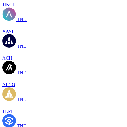
1INCH
TND
AAVE
TND
ACH
TND
ALGO
TND
TLM
TND