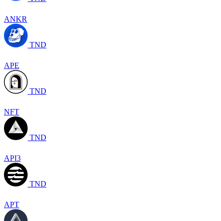
ANKR
TND
APE
TND
NFT
TND
API3
TND
APT