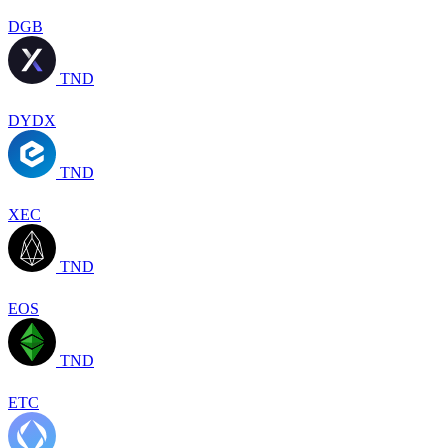
DGB
TND
DYDX
TND
XEC
TND
EOS
TND
ETC