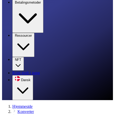
Betalingsmetoder
Ressourcer
NFT
Kom godt i gang
Dansk
Hjemmeside
Konverter