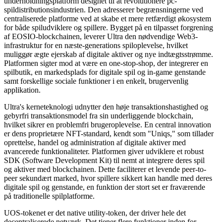
underholdningsplatform designet til at revolutionere pc-
spildistributionsindustrien. Den adresserer begrænsningerne ved
centraliserede platforme ved at skabe et mere retfærdigt økosystem
for både spiludviklere og spillere. Bygget på en tilpasset forgrening
af EOSIO-blockchainen, leverer Ultra den nødvendige Web3-
infrastruktur for en næste-generations spiloplevelse, hvilket
muliggør ægte ejerskab af digitale aktiver og nye indtægtsstrømme.
Platformen sigter mod at være en one-stop-shop, der integrerer en
spilbutik, en markedsplads for digitale spil og in-game genstande
samt forskellige sociale funktioner i en enkelt, brugervenlig
applikation.
Ultra's kerneteknologi udnytter den høje transaktionshastighed og
gebyrfri transaktionsmodel fra sin underliggende blockchain,
hvilket sikrer en problemfri brugeroplevelse. En central innovation
er dens proprietære NFT-standard, kendt som "Uniqs," som tillader
oprettelse, handel og administration af digitale aktiver med
avancerede funktionaliteter. Platformen giver udviklere et robust
SDK (Software Development Kit) til nemt at integrere deres spil
og aktiver med blockchainen. Dette faciliterer et levende peer-to-
peer sekundært marked, hvor spillere sikkert kan handle med deres
digitale spil og genstande, en funktion der stort set er fraværende
på traditionelle spilplatforme.
UOS-tokenet er det native utility-token, der driver hele det
decentraliserede netværk. Det tjener flere funktioner inden for