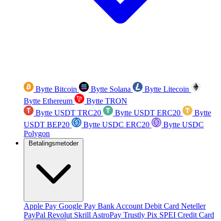
Bytte Bitcoin
Bytte Solana
Bytte Litecoin
Bytte Ethereum
Bytte TRON
Bytte USDT TRC20
Bytte USDT ERC20
Bytte
USDT BEP20
Bytte USDC ERC20
Bytte USDC
Polygon
Betalingsmetoder
Apple Pay
Google Pay
Bank Account
Debit Card
Neteller
PayPal
Revolut
Skrill
AstroPay
Trustly
Pix
SPEI
Credit Card