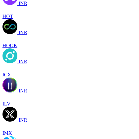
INR
HOT
INR
HOOK
INR
ICX
INR
ILV
INR
IMX