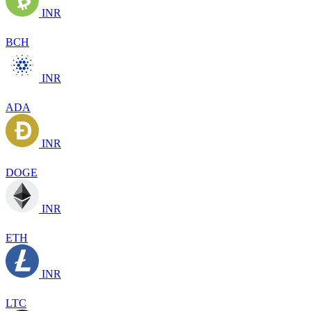
INR
BCH
INR
ADA
INR
DOGE
INR
ETH
INR
LTC