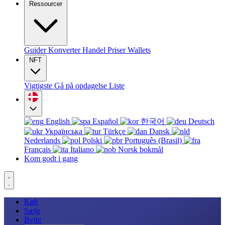
Ressourcer
Guider
Konverter
Handel
Priser
Wallets
NFT
Vigtigste
Gå på opdagelse
Liste
English
Español
한국어
Deutsch
Українська
Türkçe
Dansk
Nederlands
Polski
Português (Brasil)
Français
Italiano
Norsk bokmål
Kom godt i gang
Køb
Sælg
Bytte