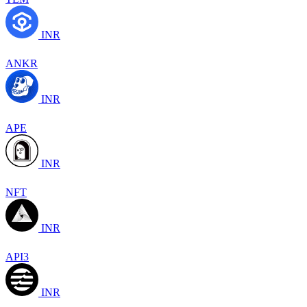
INR
ANKR
INR
APE
INR
NFT
INR
API3
INR