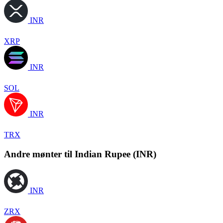
INR
XRP
INR
SOL
INR
TRX
Andre mønter til Indian Rupee (INR)
INR
ZRX