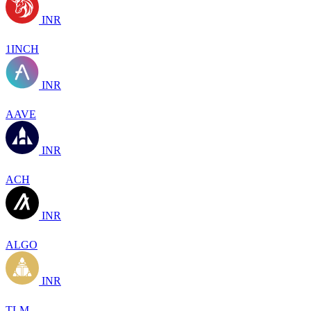
INR
1INCH
INR
AAVE
INR
ACH
INR
ALGO
INR
TLM