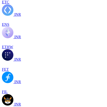
ETC
INR
ENS
INR
ETHW
INR
FET
INR
FIL
INR