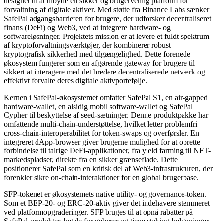
designet til at tilbyde en sikker og brugervenlig platform for
forvaltning af digitale aktiver. Med støtte fra Binance Labs sænker
SafePal adgangsbarrieren for brugere, der udforsker decentraliseret
finans (DeFi) og Web3, ved at integrere hardware- og
softwareløsninger. Projektets mission er at levere et fuldt spektrum
af kryptoforvaltningsværktøjer, der kombinerer robust
kryptografisk sikkerhed med tilgængelighed. Dette forenede
økosystem fungerer som en afgørende gateway for brugere til
sikkert at interagere med det bredere decentraliserede netværk og
effektivt forvalte deres digitale aktivportefølje.
Kernen i SafePal-økosystemet omfatter SafePal S1, en air-gapped
hardware-wallet, en alsidig mobil software-wallet og SafePal
Cypher til beskyttelse af seed-sætninger. Denne produktpakke har
omfattende multi-chain-understøttelse, hvilket letter problemfri
cross-chain-interoperabilitet for token-swaps og overførsler. En
integreret dApp-browser giver brugerne mulighed for at oprette
forbindelse til talrige DeFi-applikationer, fra yield farming til NFT-
markedspladser, direkte fra en sikker grænseflade. Dette
positionerer SafePal som en kritisk del af Web3-infrastrukturen, der
forenkler sikre on-chain-interaktioner for en global brugerbase.
SFP-tokenet er økosystemets native utility- og governance-token.
Som et BEP-20- og ERC-20-aktiv giver det indehavere stemmeret
ved platformopgraderinger. SFP bruges til at opnå rabatter på
SafePal-produkter, betale for gebyrer og tjene staking-belønninger.