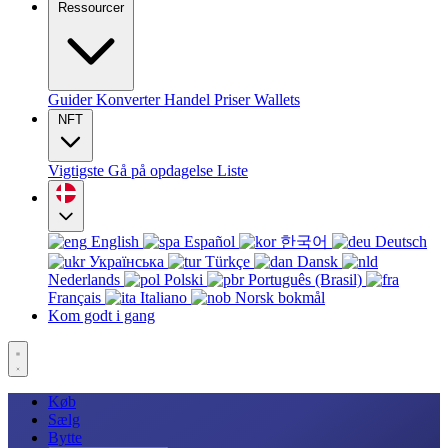
Ressourcer
Guider
Konverter
Handel
Priser
Wallets
NFT
Vigtigste
Gå på opdagelse
Liste
English
Español
한국어
Deutsch
Українська
Türkçe
Dansk
Nederlands
Polski
Português (Brasil)
Français
Italiano
Norsk bokmål
Kom godt i gang
Køb
Sælg
Bytte