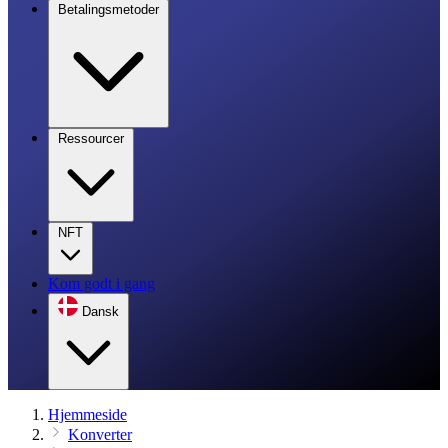
Betalingsmetoder
Ressourcer
NFT
Kom godt i gang
Dansk
Hjemmeside
Konverter