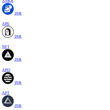
ANKR
INR
APE
INR
NFT
INR
API3
INR
APT
INR