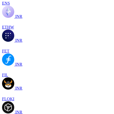
ENS
INR
ETHW
INR
FET
INR
FIL
INR
FLOKI
INR