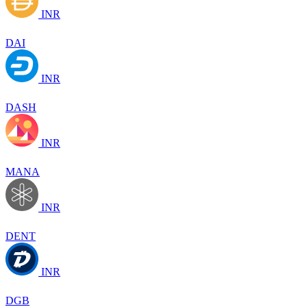
INR
DAI
INR
DASH
INR
MANA
INR
DENT
INR
DGB