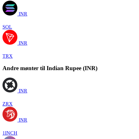
INR
SOL
INR
TRX
Andre mønter til Indian Rupee (INR)
INR
ZRX
INR
1INCH