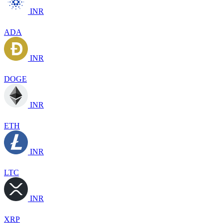
INR
ADA
INR
DOGE
INR
ETH
INR
LTC
INR
XRP