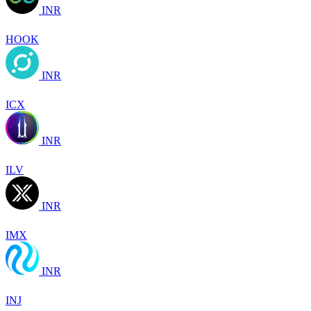
INR
HOOK
INR
ICX
INR
ILV
INR
IMX
INR
INJ