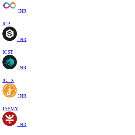
INR
ICP
INR
IOST
INR
IOTX
INR
JASMY
INR