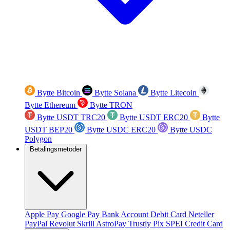
Bytte Bitcoin
Bytte Solana
Bytte Litecoin
Bytte Ethereum
Bytte TRON
Bytte USDT TRC20
Bytte USDT ERC20
Bytte
USDT BEP20
Bytte USDC ERC20
Bytte USDC
Polygon
Betalingsmetoder
Apple Pay
Google Pay
Bank Account
Debit Card
Neteller
PayPal
Revolut
Skrill
AstroPay
Trustly
Pix
SPEI
Credit Card