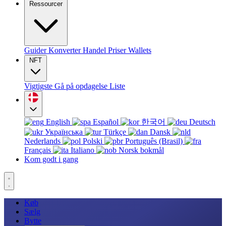
Ressourcer
Guider
Konverter
Handel
Priser
Wallets
NFT
Vigtigste
Gå på opdagelse
Liste
English
Español
한국어
Deutsch
Українська
Türkçe
Dansk
Nederlands
Polski
Português (Brasil)
Français
Italiano
Norsk bokmål
Kom godt i gang
Køb
Sælg
Bytte