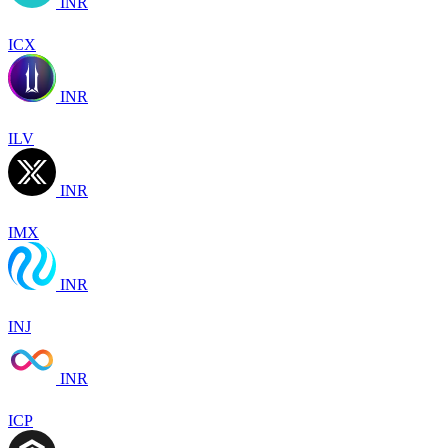
INR
ICX
INR
ILV
INR
IMX
INR
INJ
INR
ICP