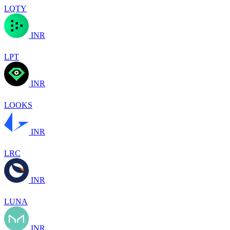
LQTY
INR
LPT
INR
LOOKS
INR
LRC
INR
LUNA
INR