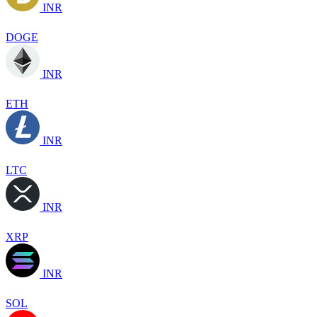
INR
DOGE
INR
ETH
INR
LTC
INR
XRP
INR
SOL