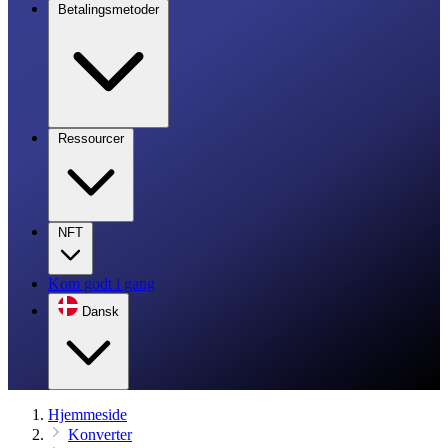
Betalingsmetoder
Ressourcer
NFT
Kom godt i gang
Dansk
Hjemmeside
Konverter