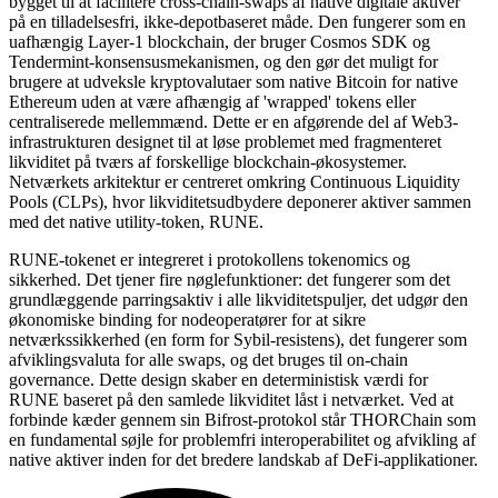
bygget til at facilitere cross-chain-swaps af native digitale aktiver
på en tilladelsesfri, ikke-depotbaseret måde. Den fungerer som en
uafhængig Layer-1 blockchain, der bruger Cosmos SDK og
Tendermint-konsensusmekanismen, og den gør det muligt for
brugere at udveksle kryptovalutaer som native Bitcoin for native
Ethereum uden at være afhængig af 'wrapped' tokens eller
centraliserede mellemmænd. Dette er en afgørende del af Web3-
infrastrukturen designet til at løse problemet med fragmenteret
likviditet på tværs af forskellige blockchain-økosystemer.
Netværkets arkitektur er centreret omkring Continuous Liquidity
Pools (CLPs), hvor likviditetsudbydere deponerer aktiver sammen
med det native utility-token, RUNE.
RUNE-tokenet er integreret i protokollens tokenomics og
sikkerhed. Det tjener fire nøglefunktioner: det fungerer som det
grundlæggende parringsaktiv i alle likviditetspuljer, det udgør den
økonomiske binding for nodeoperatører for at sikre
netværkssikkerhed (en form for Sybil-resistens), det fungerer som
afviklingsvaluta for alle swaps, og det bruges til on-chain
governance. Dette design skaber en deterministisk værdi for
RUNE baseret på den samlede likviditet låst i netværket. Ved at
forbinde kæder gennem sin Bifrost-protokol står THORChain som
en fundamental søjle for problemfri interoperabilitet og afvikling af
native aktiver inden for det bredere landskab af DeFi-applikationer.