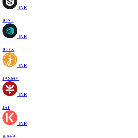
INR
IOST
INR
IOTX
INR
JASMY
INR
JST
INR
KAVA