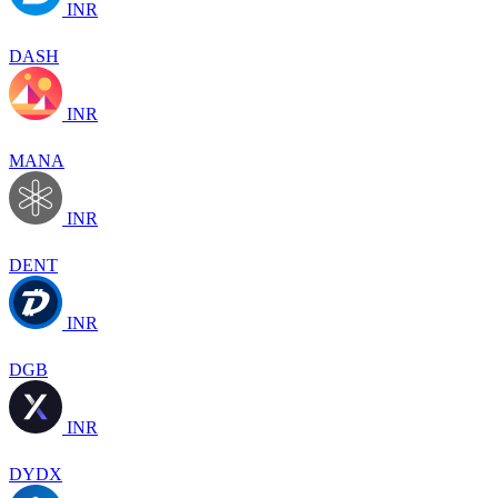
INR
DASH
INR
MANA
INR
DENT
INR
DGB
INR
DYDX