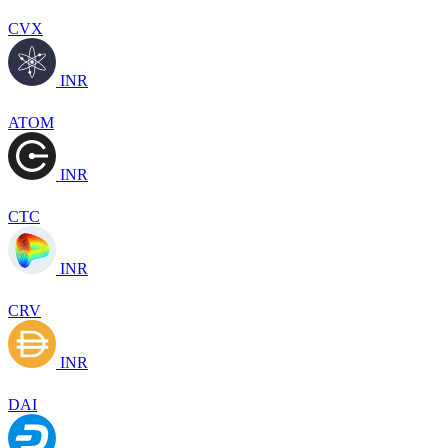
CVX
INR
ATOM
INR
CTC
INR
CRV
INR
DAI