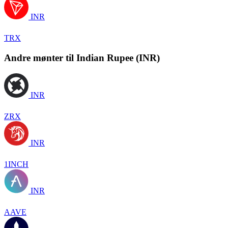
INR
TRX
Andre mønter til Indian Rupee (INR)
INR
ZRX
INR
1INCH
INR
AAVE