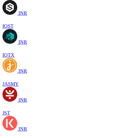
INR
IOST
INR
IOTX
INR
JASMY
INR
JST
INR