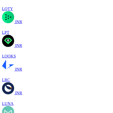
LQTY
INR
LPT
INR
LOOKS
INR
LRC
INR
LUNA