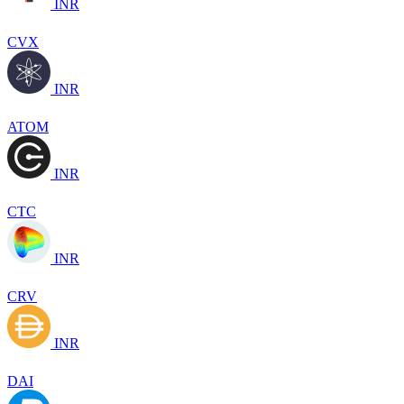
INR
CVX
INR
ATOM
INR
CTC
INR
CRV
INR
DAI