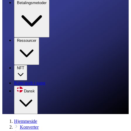
Betalingsmetoder
Ressourcer
NFT
Kom godt i gang
Dansk
Hjemmeside
Konverter