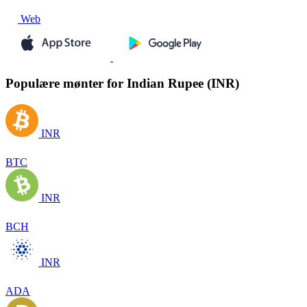
Web
Populære mønter for Indian Rupee (INR)
INR
BTC
INR
BCH
INR
ADA