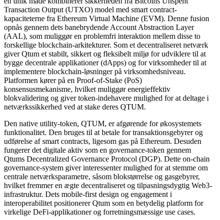
en unik måde kombinerer sikkerheden fra Bitcoins Unspent
Transaction Output (UTXO) model med smart contract-
kapaciteterne fra Ethereum Virtual Machine (EVM). Denne fusion
opnås gennem dets banebrydende Account Abstraction Layer
(AAL), som muliggør en problemfri interaktion mellem disse to
forskellige blockchain-arkitekturer. Som et decentraliseret netværk
giver Qtum et stabilt, sikkert og fleksibelt miljø for udviklere til at
bygge decentrale applikationer (dApps) og for virksomheder til at
implementere blockchain-løsninger på virksomhedsniveau.
Platformen kører på en Proof-of-Stake (PoS)
konsensusmekanisme, hvilket muliggør energieffektiv
blokvalidering og giver token-indehavere mulighed for at deltage i
netværkssikkerhed ved at stake deres QTUM.
Den native utility-token, QTUM, er afgørende for økosystemets
funktionalitet. Den bruges til at betale for transaktionsgebyrer og
udførelse af smart contracts, ligesom gas på Ethereum. Desuden
fungerer det digitale aktiv som en governance-token gennem
Qtums Decentralized Governance Protocol (DGP). Dette on-chain
governance-system giver interessenter mulighed for at stemme om
centrale netværksparametre, såsom blokstørrelse og gasgebyrer,
hvilket fremmer en ægte decentraliseret og tilpasningsdygtig Web3-
infrastruktur. Dets mobile-first design og engagement i
interoperabilitet positionerer Qtum som en betydelig platform for
virkelige DeFi-applikationer og forretningsmæssige use cases.