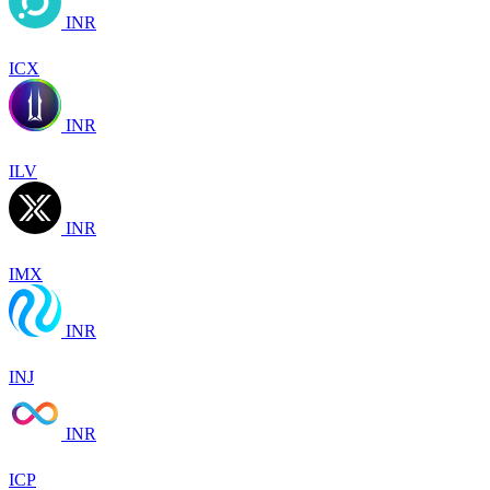
INR
ICX
INR
ILV
INR
IMX
INR
INJ
INR
ICP