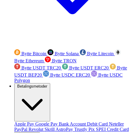
Bytte Bitcoin
Bytte Solana
Bytte Litecoin
Bytte Ethereum
Bytte TRON
Bytte USDT TRC20
Bytte USDT ERC20
Bytte
USDT BEP20
Bytte USDC ERC20
Bytte USDC
Polygon
Betalingsmetoder
Apple Pay
Google Pay
Bank Account
Debit Card
Neteller
PayPal
Revolut
Skrill
AstroPay
Trustly
Pix
SPEI
Credit Card