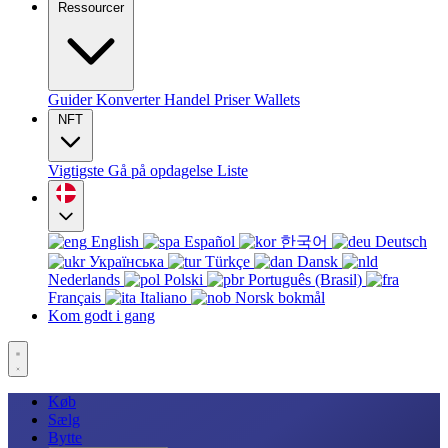
Ressourcer
Guider
Konverter
Handel
Priser
Wallets
NFT
Vigtigste
Gå på opdagelse
Liste
English
Español
한국어
Deutsch
Українська
Türkçe
Dansk
Nederlands
Polski
Português (Brasil)
Français
Italiano
Norsk bokmål
Kom godt i gang
Køb
Sælg
Bytte