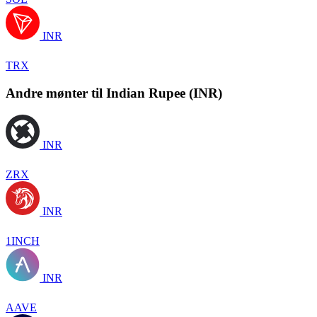
INR
TRX
Andre mønter til Indian Rupee (INR)
INR
ZRX
INR
1INCH
INR
AAVE