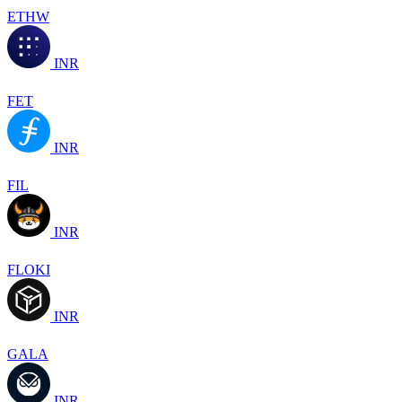
ETHW
INR
FET
INR
FIL
INR
FLOKI
INR
GALA
INR