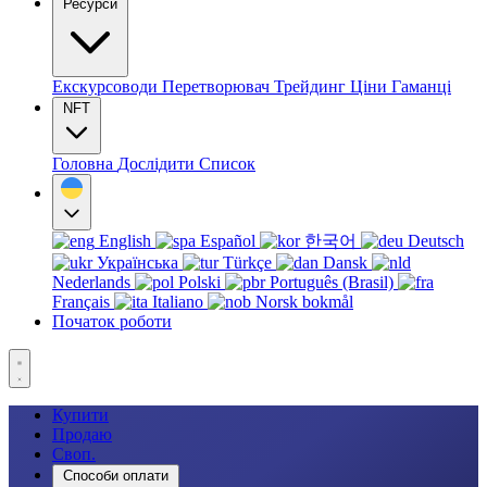
Ресурси
Екскурсоводи
Перетворювач
Трейдинг
Ціни
Гаманці
NFT
Головна
Дослідити
Список
English
Español
한국어
Deutsch
Українська
Türkçe
Dansk
Nederlands
Polski
Português (Brasil)
Français
Italiano
Norsk bokmål
Початок роботи
Купити
Продаю
Своп.
Способи оплати