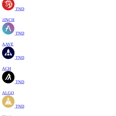
TND
1INCH
TND
AAVE
TND
ACH
TND
ALGO
TND