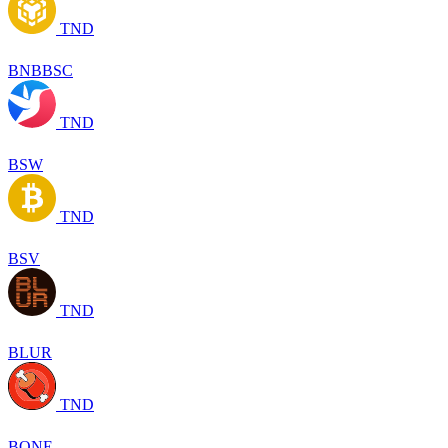
TND
BNBBSC
TND
BSW
TND
BSV
TND
BLUR
TND
BONE