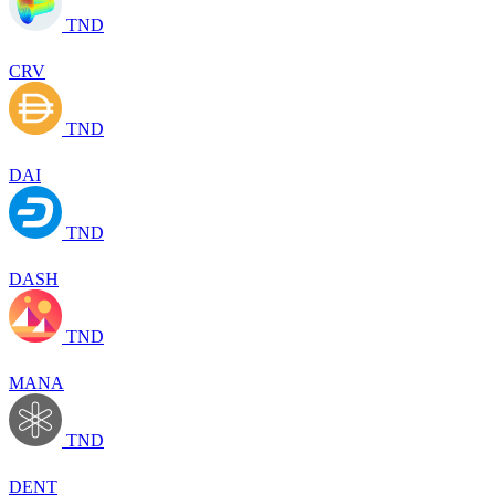
TND
CRV
TND
DAI
TND
DASH
TND
MANA
TND
DENT