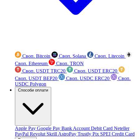
Своп. Bitcoin
Своп. Solana
Своп. Litecoin
Своп. Ethereum
Своп. TRON
Своп. USDT TRC20
Своп. USDT ERC20
Своп. USDT BEP20
Своп. USDC ERC20
Своп.
USDC Polygon
Способи оплати
Apple Pay
Google Pay
Bank Account
Debit Card
Neteller
PayPal
Revolut
Skrill
AstroPay
Trustly
Pix
SPEI
Credit Card