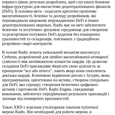
першого рівня, ретельно розроблена, щоб слугувати базовою
інфраструктурою для екосистеми децентралізованих фінансів
(DeFi). Її основна мета - подолати критичні проблеми
масштабованості, безпеки та досвіду розробників, які
перешкоджали широкому впровадженню DeFi в інших
децентралізованих мережах. Radix має на меті забезпечити
безпечне та інтуїтивно зрозуміле середовище для створення
та розгортання потужних DeFi-додатків без поширених
уразливостей та складнощів, пов'язаних з традиційною
розробкою смарт-контрактів.
В основі Radix лежить унікальний механізм консенсусу
Cerberus, розроблений для лінійно масштабованої атомарної
сумісності між необмеженою кількістю шардів. Це дозволяє
складним DeFi-транзакціям зберігати свою цілісність за
принципом "все або нічого", навіть якщо вони охоплюють
декілька шардів. Ключовою відмінною рисою є Scrypto, мова
програмування, орієнтована на активи, створена спеціально
для DeFi, яка спрощує створення безпечних цифрових
активів і протоколів DeFi. Radix Engine, середовище
виконання, забезпечує передбачувані результати транзакцій і
захищає від поширених вразливостей.
Токен XRD є власним утилітарним токеном публічної
мережі Radix. Він необхідний для роботи мережі, в