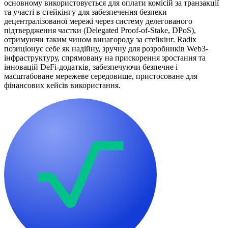
основному використовується для оплати комісій за транзакції
та участі в стейкінгу для забезпечення безпеки
децентралізованої мережі через систему делегованого
підтвердження частки (Delegated Proof-of-Stake, DPoS),
отримуючи таким чином винагороду за стейкінг. Radix
позиціонує себе як надійну, зручну для розробників Web3-
інфраструктуру, спрямовану на прискорення зростання та
інновацій DeFi-додатків, забезпечуючи безпечне і
масштабоване мережеве середовище, пристосоване для
фінансових кейсів використання.