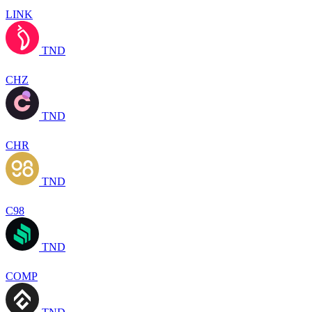
LINK
TND
CHZ
TND
CHR
TND
C98
TND
COMP