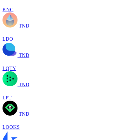
KNC
TND
LDO
TND
LQTY
TND
LPT
TND
LOOKS