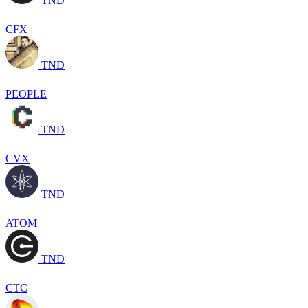
TND
CFX
TND
PEOPLE
TND
CVX
TND
ATOM
TND
CTC