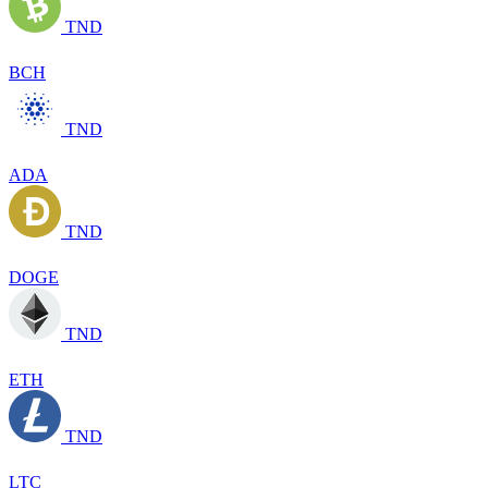
TND
BCH
TND
ADA
TND
DOGE
TND
ETH
TND
LTC