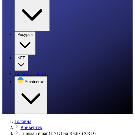
Ресурси
NFT
Початок роботи
Українська
Головна
Конвертер
Tunisian dinar (TND) на Radix (XRD)