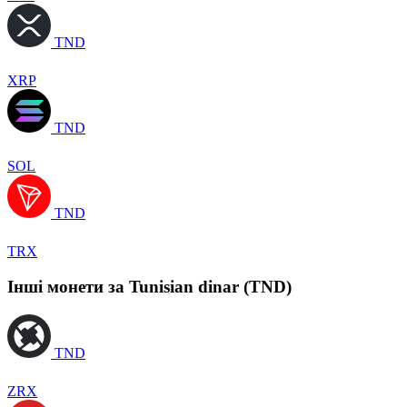
TND
XRP
TND
SOL
TND
TRX
Інші монети за Tunisian dinar (TND)
TND
ZRX