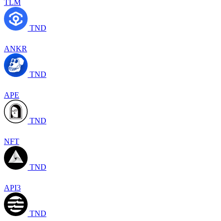
TLM
TND
ANKR
TND
APE
TND
NFT
TND
API3
TND