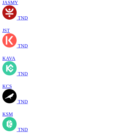
JASMY
TND
JST
TND
KAVA
TND
KCS
TND
KSM
TND