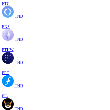
ETC
TND
ENS
TND
ETHW
TND
FET
TND
FIL
TND