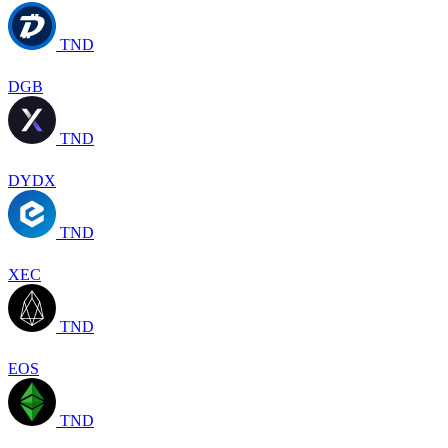
TND
DGB
TND
DYDX
TND
XEC
TND
EOS
TND