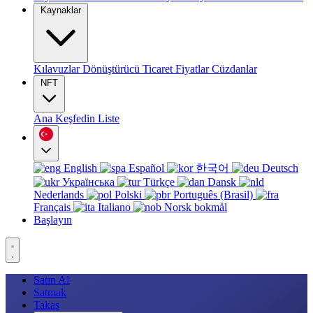
Kaynaklar
Kılavuzlar
Dönüştürücü
Ticaret
Fiyatlar
Cüzdanlar
NFT
Ana
Keşfedin
Liste
English
Español
한국어
Deutsch
Українська
Türkçe
Dansk
Nederlands
Polski
Português (Brasil)
Français
Italiano
Norsk bokmål
Başlayın
Satın Al
Satmak
Takas