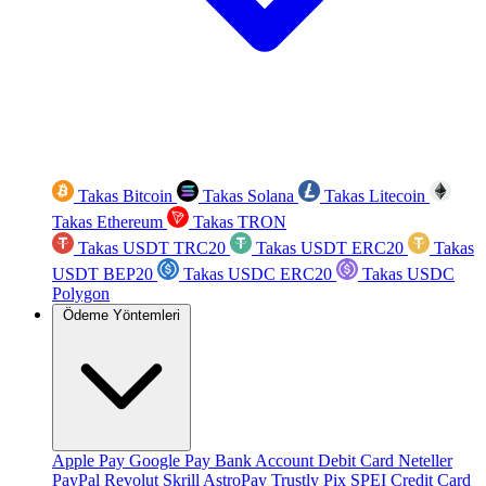
Takas Bitcoin
Takas Solana
Takas Litecoin
Takas Ethereum
Takas TRON
Takas USDT TRC20
Takas USDT ERC20
Takas
USDT BEP20
Takas USDC ERC20
Takas USDC
Polygon
Ödeme Yöntemleri
Apple Pay
Google Pay
Bank Account
Debit Card
Neteller
PayPal
Revolut
Skrill
AstroPay
Trustly
Pix
SPEI
Credit Card