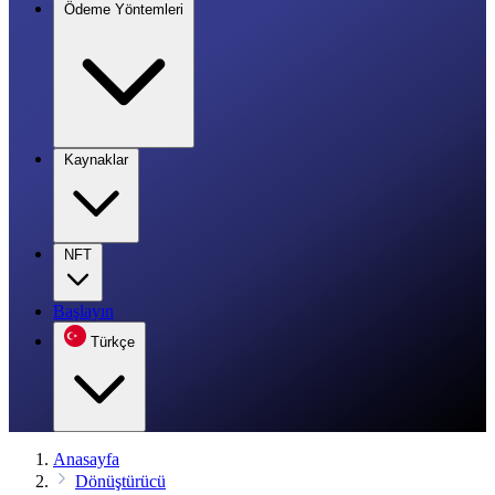
Ödeme Yöntemleri
Kaynaklar
NFT
Başlayın
Türkçe
Anasayfa
Dönüştürücü