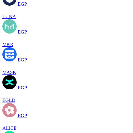
EGP
LUNA
EGP
MKR
EGP
MASK
EGP
EGLD
EGP
ALICE