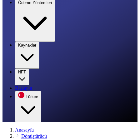
Ödeme Yöntemleri
Kaynaklar
NFT
Başlayın
Türkçe
Anasayfa
Dönüştürücü