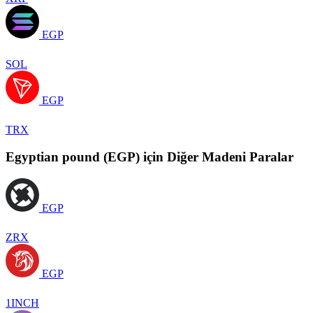
EGP
SOL
EGP
TRX
Egyptian pound (EGP) için Diğer Madeni Paralar
EGP
ZRX
EGP
1INCH