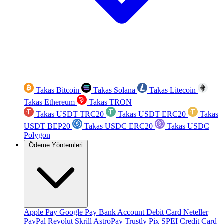
Takas Bitcoin
Takas Solana
Takas Litecoin
Takas Ethereum
Takas TRON
Takas USDT TRC20
Takas USDT ERC20
Takas
USDT BEP20
Takas USDC ERC20
Takas USDC
Polygon
Ödeme Yöntemleri
Apple Pay
Google Pay
Bank Account
Debit Card
Neteller
PayPal
Revolut
Skrill
AstroPay
Trustly
Pix
SPEI
Credit Card