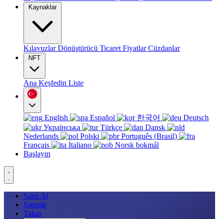
Kaynaklar
Kılavuzlar
Dönüştürücü
Ticaret
Fiyatlar
Cüzdanlar
NFT
Ana
Keşfedin
Liste
English
Español
한국어
Deutsch
Українська
Türkçe
Dansk
Nederlands
Polski
Português (Brasil)
Français
Italiano
Norsk bokmål
Başlayın
Satın Al
Satmak
Takas