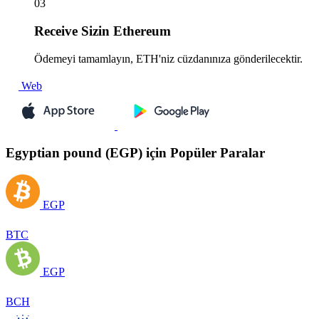
03
Receive
Sizin Ethereum
Ödemeyi tamamlayın, ETH'niz cüzdanınıza gönderilecektir.
Web
Egyptian pound (EGP) için Popüler Paralar
EGP
BTC
EGP
BCH