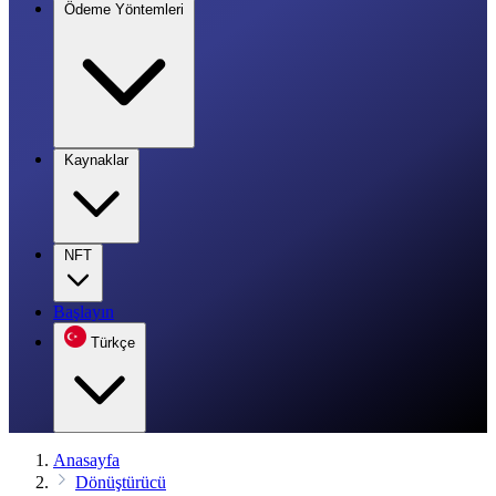
Ödeme Yöntemleri
Kaynaklar
NFT
Başlayın
Türkçe
Anasayfa
Dönüştürücü