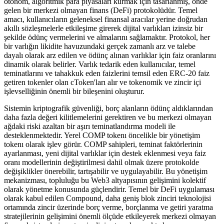
otonom, algoritmik para piyasaları kurmak için tasarlanmış, önde
gelen bir merkezi olmayan finans (DeFi) protokolüdür. Temel
amacı, kullanıcıların geleneksel finansal aracılar yerine doğrudan
akıllı sözleşmelerle etkileşime girerek dijital varlıkları izinsiz bir
şekilde ödünç vermelerini ve almalarını sağlamaktır. Protokol, her
bir varlığın likidite havuzundaki gerçek zamanlı arz ve talebe
dayalı olarak arz edilen ve ödünç alınan varlıklar için faiz oranlarını
dinamik olarak belirler. Varlık tedarik eden kullanıcılar, temel
teminatlarını ve tahakkuk eden faizlerini temsil eden ERC-20 faiz
getiren tokenler olan cToken'ları alır ve tokenomik ve zincir içi
işlevselliğinin önemli bir bileşenini oluşturur.
Sistemin kriptografik güvenliği, borç alanların ödünç aldıklarından
daha fazla değeri kilitlemelerini gerektiren ve bu merkezi olmayan
ağdaki riski azaltan bir aşırı teminatlandırma modeli ile
desteklenmektedir. Yerel COMP tokenı öncelikle bir yönetişim
tokenı olarak işlev görür. COMP sahipleri, teminat faktörlerinin
ayarlanması, yeni dijital varlıklar için destek eklenmesi veya faiz
oranı modellerinin değiştirilmesi dahil olmak üzere protokolde
değişiklikler önerebilir, tartışabilir ve uygulayabilir. Bu yönetişim
mekanizması, topluluğu bu Web3 altyapısının gelişimini kolektif
olarak yönetme konusunda güçlendirir. Temel bir DeFi uygulaması
olarak kabul edilen Compound, daha geniş blok zinciri teknolojisi
ortamında zincir üzerinde borç verme, borçlanma ve getiri yaratma
stratejilerinin gelişimini önemli ölçüde etkileyerek merkezi olmayan