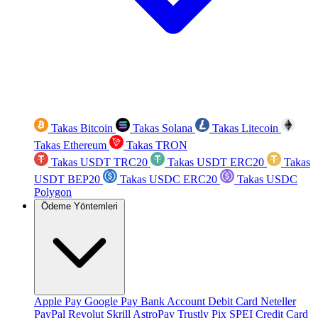
Takas Bitcoin
Takas Solana
Takas Litecoin
Takas Ethereum
Takas TRON
Takas USDT TRC20
Takas USDT ERC20
Takas
USDT BEP20
Takas USDC ERC20
Takas USDC
Polygon
Ödeme Yöntemleri
Apple Pay
Google Pay
Bank Account
Debit Card
Neteller
PayPal
Revolut
Skrill
AstroPay
Trustly
Pix
SPEI
Credit Card