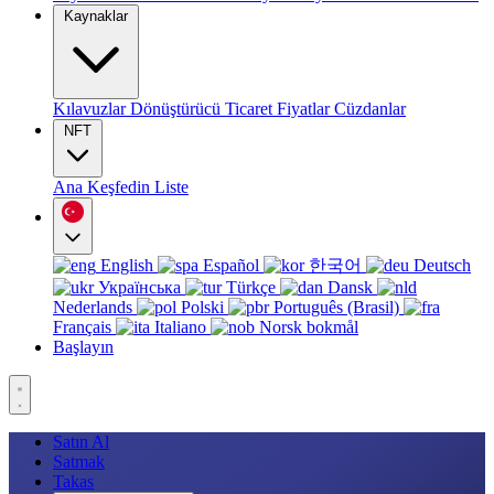
Kaynaklar
Kılavuzlar
Dönüştürücü
Ticaret
Fiyatlar
Cüzdanlar
NFT
Ana
Keşfedin
Liste
English
Español
한국어
Deutsch
Українська
Türkçe
Dansk
Nederlands
Polski
Português (Brasil)
Français
Italiano
Norsk bokmål
Başlayın
Satın Al
Satmak
Takas