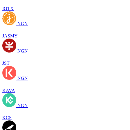
IOTX
NGN
JASMY
NGN
JST
NGN
KAVA
NGN
KCS