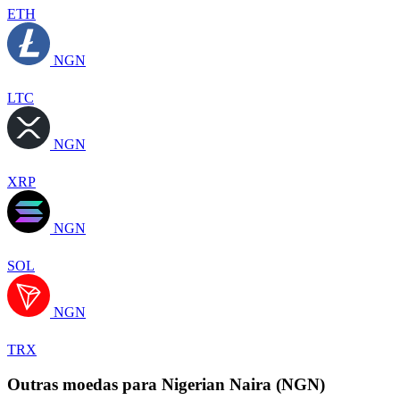
ETH
NGN
LTC
NGN
XRP
NGN
SOL
NGN
TRX
Outras moedas para Nigerian Naira (NGN)