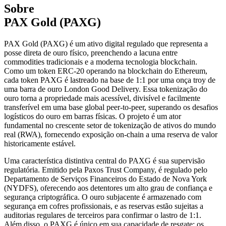
Sobre
PAX Gold (PAXG)
PAX Gold (PAXG) é um ativo digital regulado que representa a
posse direta de ouro físico, preenchendo a lacuna entre
commodities tradicionais e a moderna tecnologia blockchain.
Como um token ERC-20 operando na blockchain do Ethereum,
cada token PAXG é lastreado na base de 1:1 por uma onça troy de
uma barra de ouro London Good Delivery. Essa tokenização do
ouro torna a propriedade mais acessível, divisível e facilmente
transferível em uma base global peer-to-peer, superando os desafios
logísticos do ouro em barras físicas. O projeto é um ator
fundamental no crescente setor de tokenização de ativos do mundo
real (RWA), fornecendo exposição on-chain a uma reserva de valor
historicamente estável.
Uma característica distintiva central do PAXG é sua supervisão
regulatória. Emitido pela Paxos Trust Company, é regulado pelo
Departamento de Serviços Financeiros do Estado de Nova York
(NYDFS), oferecendo aos detentores um alto grau de confiança e
segurança criptográfica. O ouro subjacente é armazenado com
segurança em cofres profissionais, e as reservas estão sujeitas a
auditorias regulares de terceiros para confirmar o lastro de 1:1.
Além disso, o PAXG é único em sua capacidade de resgate; os