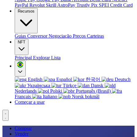
PayPal
Revolut
Skrill
AstroPay
Trustly
Pix
SPEI
Credit Card
Recursos
Guias
Conversor
Negociação
Preços
Carteiras
NFT
Principal
Explorar
Lista
English
Español
한국어
Deutsch
Українська
Türkçe
Dansk
Nederlands
Polski
Português (Brasil)
Français
Italiano
Norsk bokmål
Começar a usar
Comprar
Vender