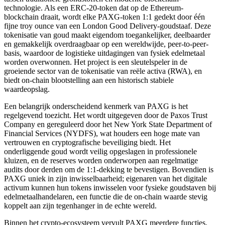
technologie. Als een ERC-20-token dat op de Ethereum-
blockchain draait, wordt elke PAXG-token 1:1 gedekt door één
fijne troy ounce van een London Good Delivery-goudstaaf. Deze
tokenisatie van goud maakt eigendom toegankelijker, deelbaarder
en gemakkelijk overdraagbaar op een wereldwijde, peer-to-peer-
basis, waardoor de logistieke uitdagingen van fysiek edelmetaal
worden overwonnen. Het project is een sleutelspeler in de
groeiende sector van de tokenisatie van reële activa (RWA), en
biedt on-chain blootstelling aan een historisch stabiele
waardeopslag.
Een belangrijk onderscheidend kenmerk van PAXG is het
regelgevend toezicht. Het wordt uitgegeven door de Paxos Trust
Company en gereguleerd door het New York State Department of
Financial Services (NYDFS), wat houders een hoge mate van
vertrouwen en cryptografische beveiliging biedt. Het
onderliggende goud wordt veilig opgeslagen in professionele
kluizen, en de reserves worden onderworpen aan regelmatige
audits door derden om de 1:1-dekking te bevestigen. Bovendien is
PAXG uniek in zijn inwisselbaarheid; eigenaren van het digitale
activum kunnen hun tokens inwisselen voor fysieke goudstaven bij
edelmetaalhandelaren, een functie die de on-chain waarde stevig
koppelt aan zijn tegenhanger in de echte wereld.
Binnen het crypto-ecosysteem vervult PAXG meerdere functies.