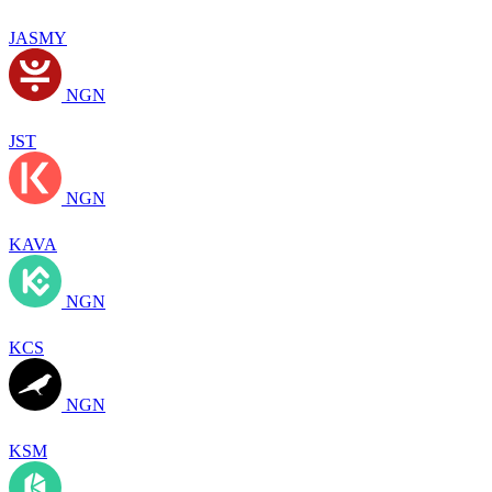
JASMY
NGN
JST
NGN
KAVA
NGN
KCS
NGN
KSM