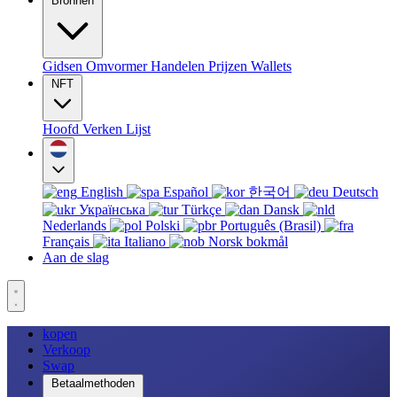
Bronnen
Gidsen
Omvormer
Handelen
Prijzen
Wallets
NFT
Hoofd
Verken
Lijst
English
Español
한국어
Deutsch
Українська
Türkçe
Dansk
Nederlands
Polski
Português (Brasil)
Français
Italiano
Norsk bokmål
Aan de slag
kopen
Verkoop
Swap
Betaalmethoden