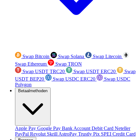
Swap Bitcoin
Swap Solana
Swap Litecoin
Swap Ethereum
Swap TRON
Swap USDT TRC20
Swap USDT ERC20
Swap
USDT BEP20
Swap USDC ERC20
Swap USDC
Polygon
Betaalmethoden
Apple Pay
Google Pay
Bank Account
Debit Card
Neteller
PayPal
Revolut
Skrill
AstroPay
Trustly
Pix
SPEI
Credit Card