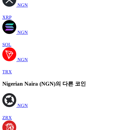
NGN
XRP
NGN
SOL
NGN
TRX
Nigerian Naira (NGN)의 다른 코인
NGN
ZRX