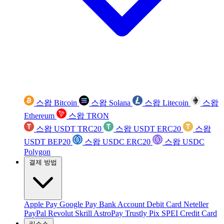
스왑 Bitcoin
스왑 Solana
스왑 Litecoin
스왑
Ethereum
스왑 TRON
스왑 USDT TRC20
스왑 USDT ERC20
스왑
USDT BEP20
스왑 USDC ERC20
스왑 USDC
Polygon
결제 방법
Apple Pay
Google Pay
Bank Account
Debit Card
Neteller
PayPal
Revolut
Skrill
AstroPay
Trustly
Pix
SPEI
Credit Card
리소스