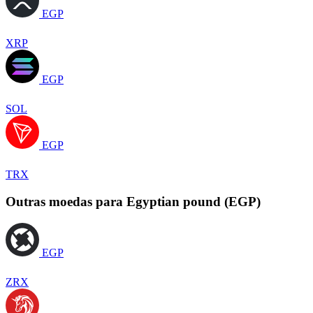
EGP
XRP
EGP
SOL
EGP
TRX
Outras moedas para Egyptian pound (EGP)
EGP
ZRX