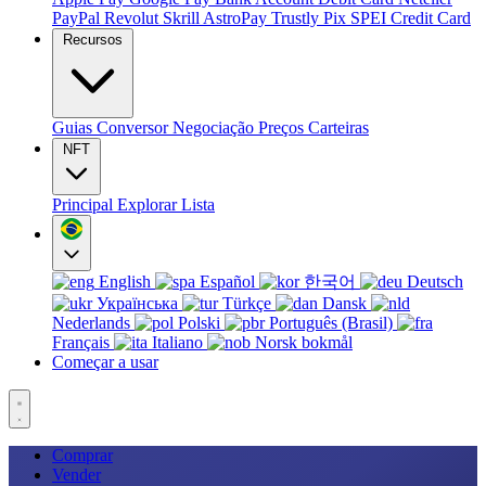
PayPal
Revolut
Skrill
AstroPay
Trustly
Pix
SPEI
Credit Card
Recursos
Guias
Conversor
Negociação
Preços
Carteiras
NFT
Principal
Explorar
Lista
English
Español
한국어
Deutsch
Українська
Türkçe
Dansk
Nederlands
Polski
Português (Brasil)
Français
Italiano
Norsk bokmål
Começar a usar
Comprar
Vender