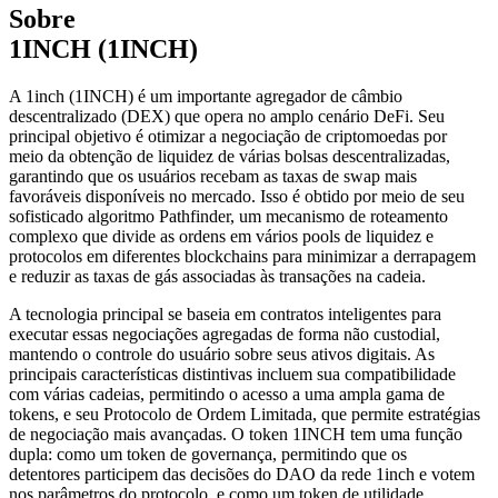
Sobre
1INCH (1INCH)
A 1inch (1INCH) é um importante agregador de câmbio
descentralizado (DEX) que opera no amplo cenário DeFi. Seu
principal objetivo é otimizar a negociação de criptomoedas por
meio da obtenção de liquidez de várias bolsas descentralizadas,
garantindo que os usuários recebam as taxas de swap mais
favoráveis disponíveis no mercado. Isso é obtido por meio de seu
sofisticado algoritmo Pathfinder, um mecanismo de roteamento
complexo que divide as ordens em vários pools de liquidez e
protocolos em diferentes blockchains para minimizar a derrapagem
e reduzir as taxas de gás associadas às transações na cadeia.
A tecnologia principal se baseia em contratos inteligentes para
executar essas negociações agregadas de forma não custodial,
mantendo o controle do usuário sobre seus ativos digitais. As
principais características distintivas incluem sua compatibilidade
com várias cadeias, permitindo o acesso a uma ampla gama de
tokens, e seu Protocolo de Ordem Limitada, que permite estratégias
de negociação mais avançadas. O token 1INCH tem uma função
dupla: como um token de governança, permitindo que os
detentores participem das decisões do DAO da rede 1inch e votem
nos parâmetros do protocolo, e como um token de utilidade,