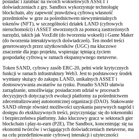
posiadać i zarabiać na swoich wokselowych ASSET i
doświadczeniach z gry. Sandbox wykorzystuje technologię
blockchain, aby zapewnić prawdziwą cyfrową własność
przedmiotów w grze za pośrednictwem niewymienialnych
tokenów (NFT), w szczególności działek LAND (cyfrowych
nieruchomości) i ASSET stworzonych za pomocą zastrzeżonych
narzędzi, takich jak VoxEdit (do tworzenia wokseli) i Game Maker
(do tworzenia interaktywnych doświadczeń). Ten model treści
generowanych przez użytkowników (UGC) ma kluczowe
znaczenie dla jego projektu, wspierając tętniącą życiem
gospodarkę cyfrową w ramach ekspansywnego metaverse.
Token SAND, cyfrowy zasób ERC-20, pełni wiele krytycznych
funkcji w ramach infrastruktury Web3. Jest to podstawowy środek
wymiany służący do zakupu LAND, unikalnych ASSET i
dostosowywania awatarów na rynku. Ponadto SAND ułatwia
zarządzanie, umożliwiając posiadaczom udział w procesach
decyzyjnych dotyczących ewolucji platformy za pośrednictwem
zdecentralizowanej autonomicznej organizacji (DAO). Stakowanie
SAND oferuje również możliwości uzyskania pasywnych nagród i
dostępu do ekskluzywnych treści, przyczyniając się do tokenomiki
i bezpieczeństwa platformy. Jako kluczowy gracz w sektorach gier
blockchain i play-to-earn (P2E), The Sandbox, koncentrując się na
ekonomii twórców i wciągających doświadczeniach metaverse, ma
na celu przedefiniowanie cyfrowej interakcji i użyteczności