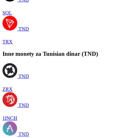
SOL
TND
TRX
Inne monety za Tunisian dinar (TND)
TND
ZRX
TND
1INCH
TND