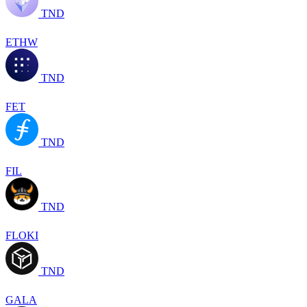
TND
ETHW
TND
FET
TND
FIL
TND
FLOKI
TND
GALA