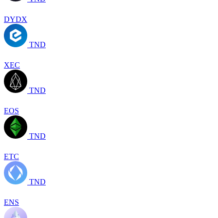
DYDX
TND
XEC
TND
EOS
TND
ETC
TND
ENS