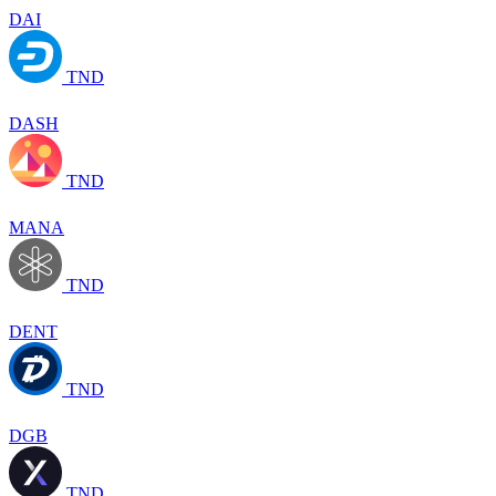
DAI
TND
DASH
TND
MANA
TND
DENT
TND
DGB
TND