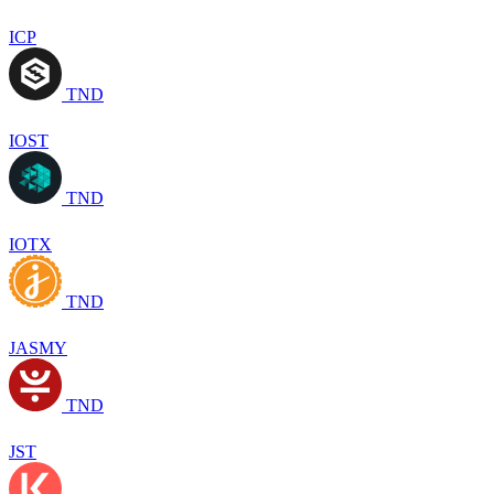
ICP
TND
IOST
TND
IOTX
TND
JASMY
TND
JST