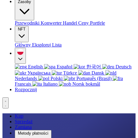
Zasoby
Przewodniki
Konwerter
Handel
Ceny
Portfele
NFT
Główny
Eksploruj
Lista
English
Español
한국어
Deutsch
Українська
Türkçe
Dansk
Nederlands
Polski
Português (Brasil)
Français
Italiano
Norsk bokmål
Rozpocznij
Kup
Sprzedaż
Zamiana
Metody płatności