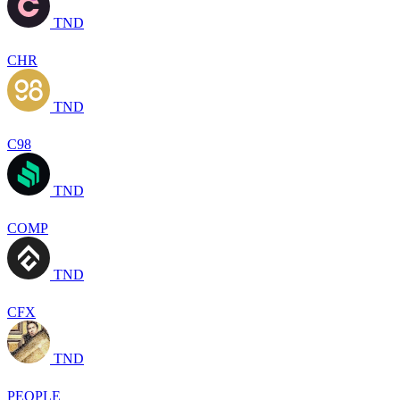
TND
CHR
TND
C98
TND
COMP
TND
CFX
TND
PEOPLE