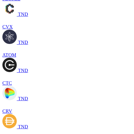
TND
CVX
TND
ATOM
TND
CTC
TND
CRV
TND