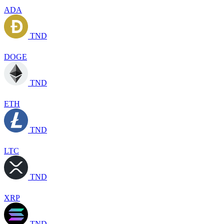
ADA
TND
DOGE
TND
ETH
TND
LTC
TND
XRP
TND