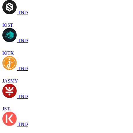
TND
IOST
TND
IOTX
TND
JASMY
TND
JST
TND