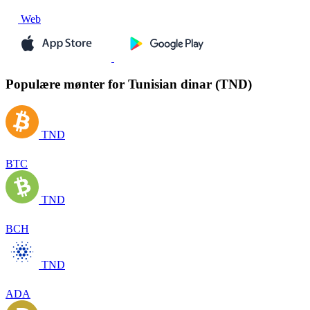
Web
Populære mønter for Tunisian dinar (TND)
TND
BTC
TND
BCH
TND
ADA