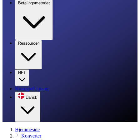
Betalingsmetoder
Ressourcer
NFT
Kom godt i gang
Dansk
Hjemmeside
Konverter