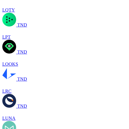
LQTY
TND
LPT
TND
LOOKS
TND
LRC
TND
LUNA