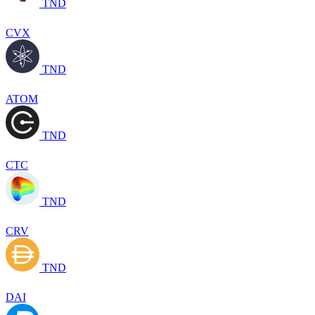
TND
CVX
TND
ATOM
TND
CTC
TND
CRV
TND
DAI