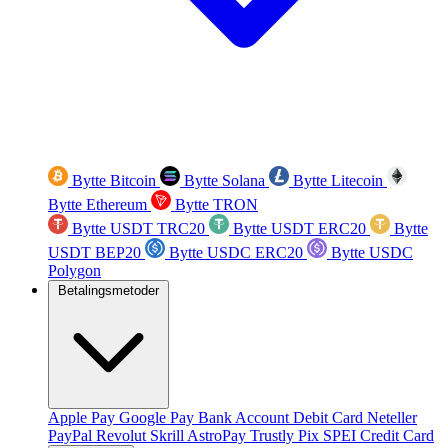
Bytte Bitcoin
Bytte Solana
Bytte Litecoin
Bytte Ethereum
Bytte TRON
Bytte USDT TRC20
Bytte USDT ERC20
Bytte
USDT BEP20
Bytte USDC ERC20
Bytte USDC
Polygon
Betalingsmetoder
Apple Pay
Google Pay
Bank Account
Debit Card
Neteller
PayPal
Revolut
Skrill
AstroPay
Trustly
Pix
SPEI
Credit Card