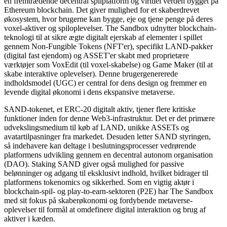
en fremtrædende decentral spilplatform og virtuel verden bygget på
Ethereum blockchain. Det giver mulighed for et skaberdrevet
økosystem, hvor brugerne kan bygge, eje og tjene penge på deres
voxel-aktiver og spiloplevelser. The Sandbox udnytter blockchain-
teknologi til at sikre ægte digitalt ejerskab af elementer i spillet
gennem Non-Fungible Tokens (NFT'er), specifikt LAND-pakker
(digital fast ejendom) og ASSET'er skabt med proprietære
værktøjer som VoxEdit (til voxel-skabelse) og Game Maker (til at
skabe interaktive oplevelser). Denne brugergenererede
indholdsmodel (UGC) er central for dens design og fremmer en
levende digital økonomi i dens ekspansive metaverse.
SAND-tokenet, et ERC-20 digitalt aktiv, tjener flere kritiske
funktioner inden for denne Web3-infrastruktur. Det er det primære
udvekslingsmedium til køb af LAND, unikke ASSETs og
avatartilpasninger fra markedet. Desuden letter SAND styringen,
så indehavere kan deltage i beslutningsprocesser vedrørende
platformens udvikling gennem en decentral autonom organisation
(DAO). Staking SAND giver også mulighed for passive
belønninger og adgang til eksklusivt indhold, hvilket bidrager til
platformens tokenomics og sikkerhed. Som en vigtig aktør i
blockchain-spil- og play-to-earn-sektoren (P2E) har The Sandbox
med sit fokus på skaberøkonomi og fordybende metaverse-
oplevelser til formål at omdefinere digital interaktion og brug af
aktiver i kæden.