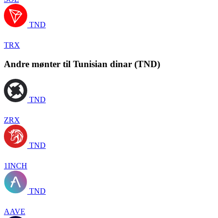
TND
TRX
Andre mønter til Tunisian dinar (TND)
TND
ZRX
TND
1INCH
TND
AAVE