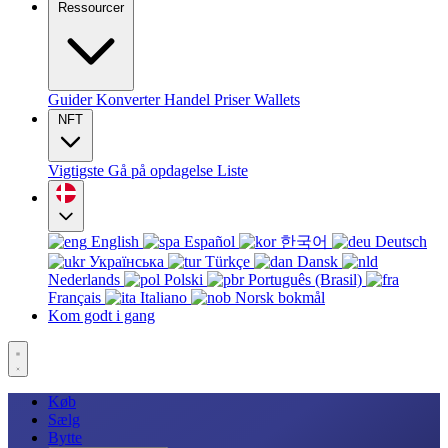
Ressourcer
Guider
Konverter
Handel
Priser
Wallets
NFT
Vigtigste
Gå på opdagelse
Liste
English
Español
한국어
Deutsch
Українська
Türkçe
Dansk
Nederlands
Polski
Português (Brasil)
Français
Italiano
Norsk bokmål
Kom godt i gang
Køb
Sælg
Bytte