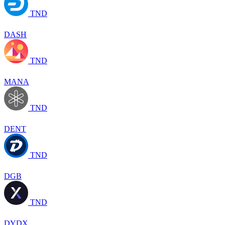
TND
DASH
TND
MANA
TND
DENT
TND
DGB
TND
DYDX