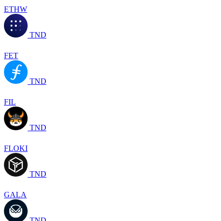
ETHW
TND
FET
TND
FIL
TND
FLOKI
TND
GALA
TND