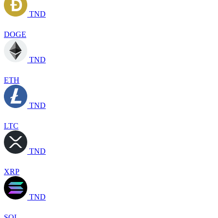
TND
DOGE
TND
ETH
TND
LTC
TND
XRP
TND
SOL