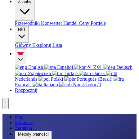
Zasoby
Przewodniki
Konwerter
Handel
Ceny
Portfele
NFT
Główny
Eksploruj
Lista
English
Español
한국어
Deutsch
Українська
Türkçe
Dansk
Nederlands
Polski
Português (Brasil)
Français
Italiano
Norsk bokmål
Rozpocznij
Kup
Sprzedaż
Zamiana
Metody płatności