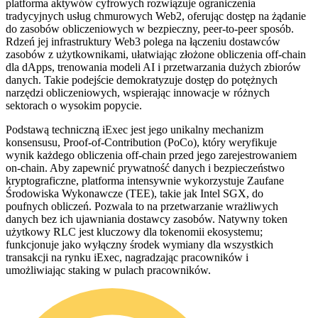
platforma aktywów cyfrowych rozwiązuje ograniczenia
tradycyjnych usług chmurowych Web2, oferując dostęp na żądanie
do zasobów obliczeniowych w bezpieczny, peer-to-peer sposób.
Rdzeń jej infrastruktury Web3 polega na łączeniu dostawców
zasobów z użytkownikami, ułatwiając złożone obliczenia off-chain
dla dApps, trenowania modeli AI i przetwarzania dużych zbiorów
danych. Takie podejście demokratyzuje dostęp do potężnych
narzędzi obliczeniowych, wspierając innowacje w różnych
sektorach o wysokim popycie.
Podstawą techniczną iExec jest jego unikalny mechanizm
konsensusu, Proof-of-Contribution (PoCo), który weryfikuje
wynik każdego obliczenia off-chain przed jego zarejestrowaniem
on-chain. Aby zapewnić prywatność danych i bezpieczeństwo
kryptograficzne, platforma intensywnie wykorzystuje Zaufane
Środowiska Wykonawcze (TEE), takie jak Intel SGX, do
poufnych obliczeń. Pozwala to na przetwarzanie wrażliwych
danych bez ich ujawniania dostawcy zasobów. Natywny token
użytkowy RLC jest kluczowy dla tokenomii ekosystemu;
funkcjonuje jako wyłączny środek wymiany dla wszystkich
transakcji na rynku iExec, nagradzając pracowników i
umożliwiając staking w pulach pracowników.