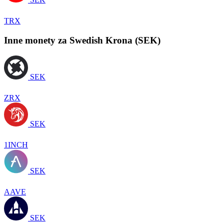
TRX
Inne monety za Swedish Krona (SEK)
SEK
ZRX
SEK
1INCH
SEK
AAVE
SEK