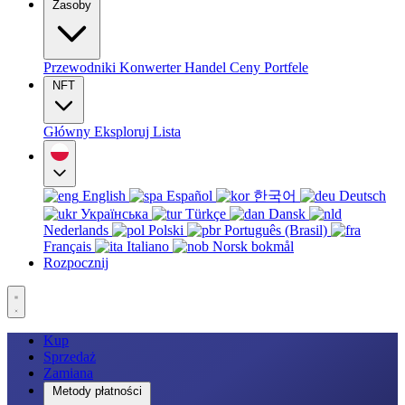
Zasoby
Przewodniki
Konwerter
Handel
Ceny
Portfele
NFT
Główny
Eksploruj
Lista
English
Español
한국어
Deutsch
Українська
Türkçe
Dansk
Nederlands
Polski
Português (Brasil)
Français
Italiano
Norsk bokmål
Rozpocznij
Kup
Sprzedaż
Zamiana
Metody płatności