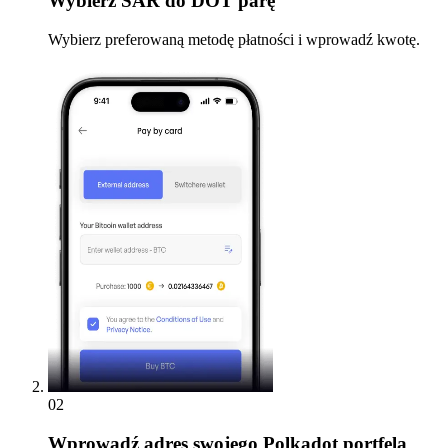
Wybierz
SAR do DOT parę
Wybierz preferowaną metodę płatności i wprowadź kwotę.
02
Wprowadź
adres swojego Polkadot portfela