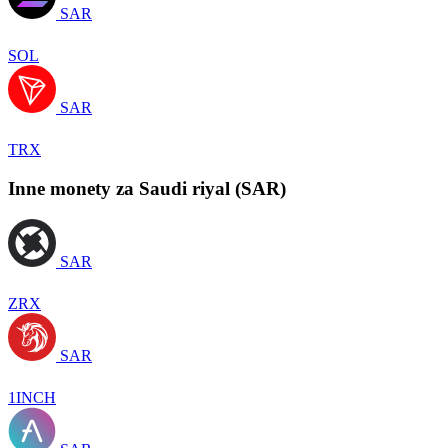
SAR
SOL
SAR
TRX
Inne monety za Saudi riyal (SAR)
SAR
ZRX
SAR
1INCH