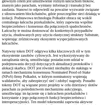
głównym celem jest umożliwienie różnym łańcuchom bloków,
znanym jako parachain, wymiany informacji i transakcji bez
zaufania. Stanowi to odpowiedź na poważne wyzwanie związane
z silosowaniem blockchainów, gdzie poszczególne sieci działają w
izolacji. Podstawowa technologia Polkadot obraca się wokół
centralnego łańcucha przekaźników, który zapewnia wspólne
bezpieczeństwo i konsensus dla połączonych spadochronów.
Łańcuchy te można dostosować do konkretnych przypadków
użycia, zbudowanych przy użyciu elastycznej struktury Substrate,
wspierając zróżnicowany ekosystem wyspecjalizowanych
łańcuchów.
Natywny token DOT odgrywa kilka kluczowych ról w tym
ekosystemie zasobów cyfrowych. Jest wykorzystywany do
zarządzania siecią, umożliwiając posiadaczom udział w
podejmowaniu decyzji dotyczących aktualizacji protokołów i
alokacji skarbca. DOT jest również niezbędny do stakingu w
ramach mechanizmu konsensusu Nominated Proof-of-Stake
(NPoS) firmy Polkadot, w którym nominatorzy wspierają
walidatorów, aby zabezpieczyć sieć i zdobyć nagrody. Ponadto
tokeny DOT są wiązane przez projekty w celu dzierżawy slotów
parachain za pośrednictwem mechanizmu aukcyjnego,
umożliwiając im łączenie się z łańcuchem przekaźników i
korzystanie z jego połączonych funkcji bezpieczeństwa i
interoperacyjności. Ten model tokenomiki zapewnia aktywne