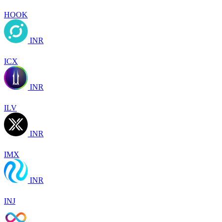
HOOK
INR
ICX
INR
ILV
INR
IMX
INR
INJ