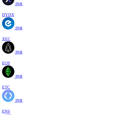
INR
DYDX
INR
XEC
INR
EOS
INR
ETC
INR
ENS