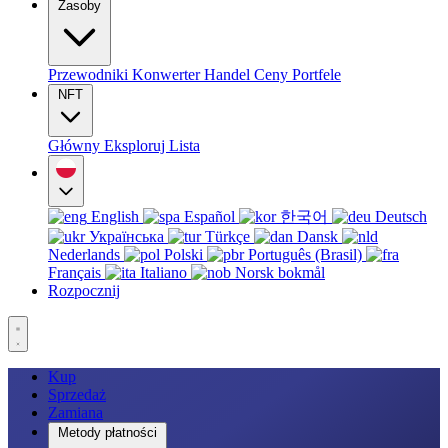
Zasoby
Przewodniki
Konwerter
Handel
Ceny
Portfele
NFT
Główny
Eksploruj
Lista
English
Español
한국어
Deutsch
Українська
Türkçe
Dansk
Nederlands
Polski
Português (Brasil)
Français
Italiano
Norsk bokmål
Rozpocznij
Kup
Sprzedaż
Zamiana
Metody płatności