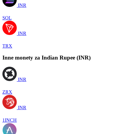
INR
SOL
INR
TRX
Inne monety za Indian Rupee (INR)
INR
ZRX
INR
1INCH