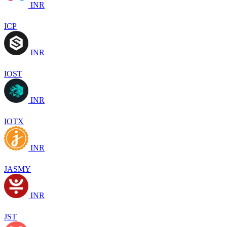
INR
ICP
INR
IOST
INR
IOTX
INR
JASMY
INR
JST