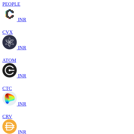
PEOPLE
INR
CVX
INR
ATOM
INR
CTC
INR
CRV
INR