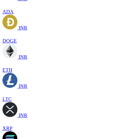
ADA
INR
DOGE
INR
ETH
INR
LTC
INR
XRP