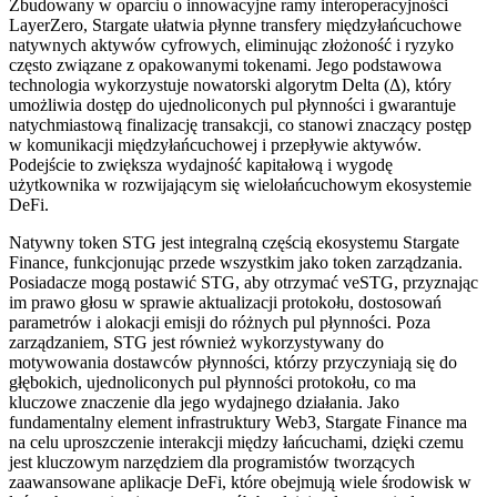
Zbudowany w oparciu o innowacyjne ramy interoperacyjności
LayerZero, Stargate ułatwia płynne transfery międzyłańcuchowe
natywnych aktywów cyfrowych, eliminując złożoność i ryzyko
często związane z opakowanymi tokenami. Jego podstawowa
technologia wykorzystuje nowatorski algorytm Delta (Δ), który
umożliwia dostęp do ujednoliconych pul płynności i gwarantuje
natychmiastową finalizację transakcji, co stanowi znaczący postęp
w komunikacji międzyłańcuchowej i przepływie aktywów.
Podejście to zwiększa wydajność kapitałową i wygodę
użytkownika w rozwijającym się wielołańcuchowym ekosystemie
DeFi.
Natywny token STG jest integralną częścią ekosystemu Stargate
Finance, funkcjonując przede wszystkim jako token zarządzania.
Posiadacze mogą postawić STG, aby otrzymać veSTG, przyznając
im prawo głosu w sprawie aktualizacji protokołu, dostosowań
parametrów i alokacji emisji do różnych pul płynności. Poza
zarządzaniem, STG jest również wykorzystywany do
motywowania dostawców płynności, którzy przyczyniają się do
głębokich, ujednoliconych pul płynności protokołu, co ma
kluczowe znaczenie dla jego wydajnego działania. Jako
fundamentalny element infrastruktury Web3, Stargate Finance ma
na celu uproszczenie interakcji między łańcuchami, dzięki czemu
jest kluczowym narzędziem dla programistów tworzących
zaawansowane aplikacje DeFi, które obejmują wiele środowisk w