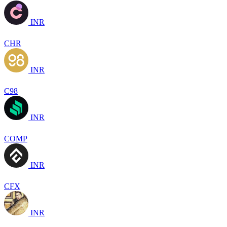
INR
CHR
INR
C98
INR
COMP
INR
CFX
INR