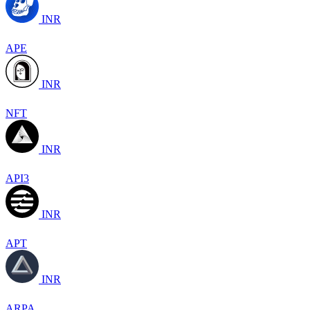
INR
APE
INR
NFT
INR
API3
INR
APT
INR
ARPA