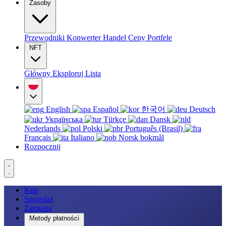
Zasoby
Przewodniki
Konwerter
Handel
Ceny
Portfele
NFT
Główny
Eksploruj
Lista
English
Español
한국어
Deutsch
Українська
Türkçe
Dansk
Nederlands
Polski
Português (Brasil)
Français
Italiano
Norsk bokmål
Rozpocznij
Kup
Sprzedaż
Zamiana
Metody płatności