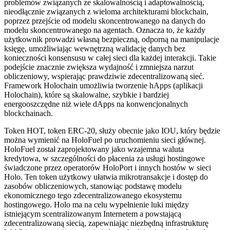
problemów związanych ze skalowalnością i adaptowalnością,
nieodłącznie związanych z wieloma architekturami blockchain,
poprzez przejście od modelu skoncentrowanego na danych do
modelu skoncentrowanego na agentach. Oznacza to, że każdy
użytkownik prowadzi własną bezpieczną, odporną na manipulacje
księgę, umożliwiając wewnętrzną walidację danych bez
konieczności konsensusu w całej sieci dla każdej interakcji. Takie
podejście znacznie zwiększa wydajność i zmniejsza narzut
obliczeniowy, wspierając prawdziwie zdecentralizowaną sieć.
Framework Holochain umożliwia tworzenie hApps (aplikacji
Holochain), które są skalowalne, szybkie i bardziej
energooszczędne niż wiele dApps na konwencjonalnych
blockchainach.
Token HOT, token ERC-20, służy obecnie jako IOU, który będzie
można wymienić na HoloFuel po uruchomieniu sieci głównej.
HoloFuel został zaprojektowany jako wzajemna waluta
kredytowa, w szczególności do płacenia za usługi hostingowe
świadczone przez operatorów HoloPort i innych hostów w sieci
Holo. Ten token użytkowy ułatwia mikrotransakcje i dostęp do
zasobów obliczeniowych, stanowiąc podstawę modelu
ekonomicznego tego zdecentralizowanego ekosystemu
hostingowego. Holo ma na celu wypełnienie luki między
istniejącym scentralizowanym Internetem a powstającą
zdecentralizowaną siecią, zapewniając niezbędną infrastrukturę