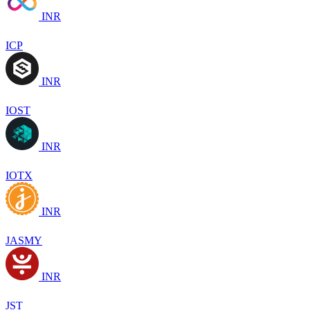
INR
ICP
INR
IOST
INR
IOTX
INR
JASMY
INR
JST