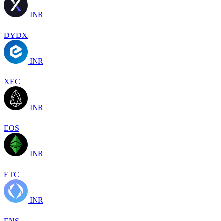
INR
DYDX
INR
XEC
INR
EOS
INR
ETC
INR
ENS