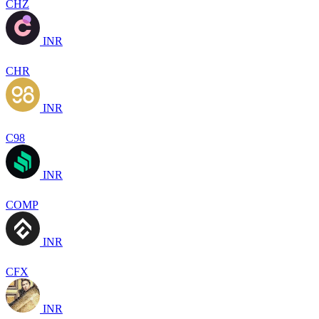
CHZ
INR
CHR
INR
C98
INR
COMP
INR
CFX
INR