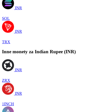
INR
SOL
INR
TRX
Inne monety za Indian Rupee (INR)
INR
ZRX
INR
1INCH