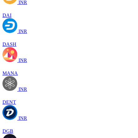
INR
DAI
INR
DASH
INR
MANA
INR
DENT
INR
DGB