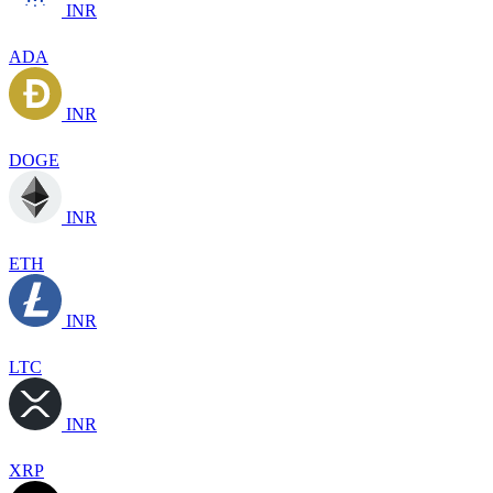
INR
ADA
INR
DOGE
INR
ETH
INR
LTC
INR
XRP