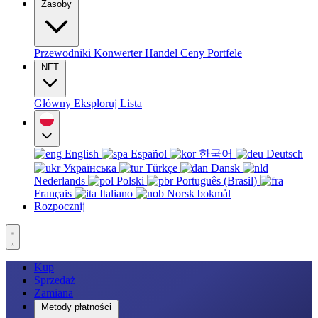
Zasoby
Przewodniki
Konwerter
Handel
Ceny
Portfele
NFT
Główny
Eksploruj
Lista
English
Español
한국어
Deutsch
Українська
Türkçe
Dansk
Nederlands
Polski
Português (Brasil)
Français
Italiano
Norsk bokmål
Rozpocznij
Kup
Sprzedaż
Zamiana
Metody płatności