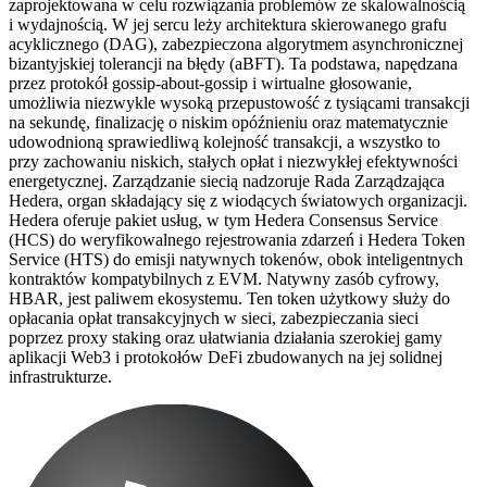
zaprojektowana w celu rozwiązania problemów ze skalowalnością
i wydajnością. W jej sercu leży architektura skierowanego grafu
acyklicznego (DAG), zabezpieczona algorytmem asynchronicznej
bizantyjskiej tolerancji na błędy (aBFT). Ta podstawa, napędzana
przez protokół gossip-about-gossip i wirtualne głosowanie,
umożliwia niezwykle wysoką przepustowość z tysiącami transakcji
na sekundę, finalizację o niskim opóźnieniu oraz matematycznie
udowodnioną sprawiedliwą kolejność transakcji, a wszystko to
przy zachowaniu niskich, stałych opłat i niezwykłej efektywności
energetycznej. Zarządzanie siecią nadzoruje Rada Zarządzająca
Hedera, organ składający się z wiodących światowych organizacji.
Hedera oferuje pakiet usług, w tym Hedera Consensus Service
(HCS) do weryfikowalnego rejestrowania zdarzeń i Hedera Token
Service (HTS) do emisji natywnych tokenów, obok inteligentnych
kontraktów kompatybilnych z EVM. Natywny zasób cyfrowy,
HBAR, jest paliwem ekosystemu. Ten token użytkowy służy do
opłacania opłat transakcyjnych w sieci, zabezpieczania sieci
poprzez proxy staking oraz ułatwiania działania szerokiej gamy
aplikacji Web3 i protokołów DeFi zbudowanych na jej solidnej
infrastrukturze.