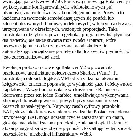
wymagają par aktywów 50/50, kluczową innowacją Balancera jest
wykorzystanie konfigurowalnych, wielotokenowych pul
płynności, znanych również jako inteligentne pule. Pozwala to
każdemu na tworzenie samobalansujących się portfeli lub
zdecentralizowanych funduszy indeksowych, w których aktywa są
utrzymywane w określonych, ważonych proporcjach. Taka
konstrukcja nie tylko zapewnia głęboką, programowalną płynność
dla traderów, ale także stwarza możliwości arbitrażu, które
przywracają pule do ich zamierzonej wagi, skutecznie
automatyzując zarządzanie portfelem dla dostawców płynności w
jego zdecentralizowanej sieci.
Ewolucja protokołu do wersji Balancer V2 wprowadziła
przełomową architekturę pojedynczego Skarbca (Vault). Ta
konstrukcja oddziela logikę AMM od zarządzania tokenami i
księgowości, znacznie poprawiając wydajność gazu i efektywność
kapitałową. Wszystkie transakcje w ekosystemie Balancer są
kierowane przez ten jeden Skarbiec, umożliwiając wykonywanie
złożonych transakcji wieloetapowych przy znacznie niższych
kosztach transakcyjnych. Natywny zasób cyfrowy protokołu,
BAL, służy jako kluczowy token zarządzania. Posiadacze tokena
użytkowego BAL mogą uczestniczyć w zarządzaniu on-chain,
głosując nad aktualizacjami protokołu, zmianami opłat i kierując
alokacją nagród za wydobycie płynności, kształtując w ten sposób
przyszłość tej niezbędnej infrastruktury Web3.