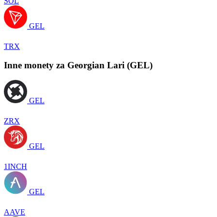
SOL
GEL
TRX
Inne monety za Georgian Lari (GEL)
GEL
ZRX
GEL
1INCH
GEL
AAVE