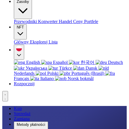
Zasoby
Przewodniki
Konwerter
Handel
Ceny
Portfele
NFT
Główny
Eksploruj
Lista
English
Español
한국어
Deutsch
Українська
Türkçe
Dansk
Nederlands
Polski
Português (Brasil)
Français
Italiano
Norsk bokmål
Rozpocznij
Kup
Sprzedaż
Zamiana
Metody płatności