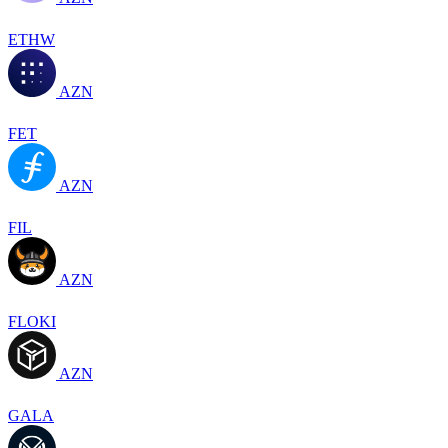
ETHW
AZN
FET
AZN
FIL
AZN
FLOKI
AZN
GALA