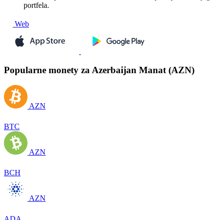
portfela.
Web
Popularne monety za Azerbaijan Manat (AZN)
AZN
BTC
AZN
BCH
AZN
ADA