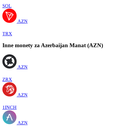
SOL
AZN
TRX
Inne monety za Azerbaijan Manat (AZN)
AZN
ZRX
AZN
1INCH
AZN