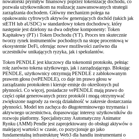
nowatorski prymityw finansowy poprzez tokenizację dochodu, co
pozwala użytkownikom na realizację zaawansowanych strategii
zarządzania dochodem. Główny mechanizm polega na
opakowaniu cyfrowych aktywów generujących dochód (takich jak
stETH lub aUSDC) w standardowy token dochodowy, który
następnie jest dzielony na dwa odrębne komponenty: Token
Kapitałowy (PT) i Token Dochodu (YT). Proces ten skutecznie
tworzy rynek instrumentów pochodnych na stopę procentową w
ekosystemie DeFi, oferując nowe możliwości zarówno dla
uczestników unikających ryzyka, jak i spekulantów.
Token PENDLE jest kluczowy dla tokenomii protokołu, pełniąc
rolę zarówno tokena użytkowego, jak i zarządzającego. Blokując
PENDLE, użytkownicy otrzymują PENDLE z zablokowanym
prawem głosu (vePENDLE), co daje im prawo głosu w
zarządzaniu protokołem i kieruje emisje do określonych pul
płynności. Co więcej, posiadacze vePENDLE mają prawo do
części opłat generowanych przez protokół i mogą otrzymywać
zwiększone nagrody za swoją działalność w zakresie dostarczania
płynności. Model ten zachęca do długoterminowego trzymania i
aktywnego uczestnictwa, dopasowując interesy użytkowników do
rozwoju platformy. Specjalistyczny Automatyczny Animator
Rynku (AMM) Pendle jest zaprojektowany do obsługi aktywów o
malejącej wartości w czasie, co pozycjonuje go jako
fundamentalną infrastrukturę Web3 dla handlu instrumentami o