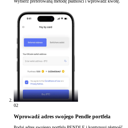
Wybierz preferowaną metodę płatności i wprowadź kwotę.
02
Wprowadź
adres swojego Pendle portfela
Podaj adres swojego portfela PENDLE i kontynuuj płatność.