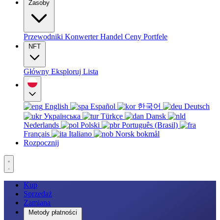
Zasoby
Przewodniki
Konwerter
Handel
Ceny
Portfele
NFT
Główny
Eksploruj
Lista
English
Español
한국어
Deutsch
Українська
Türkçe
Dansk
Nederlands
Polski
Português (Brasil)
Français
Italiano
Norsk bokmål
Rozpocznij
Kup
Sprzedaż
Zamiana
Metody płatności