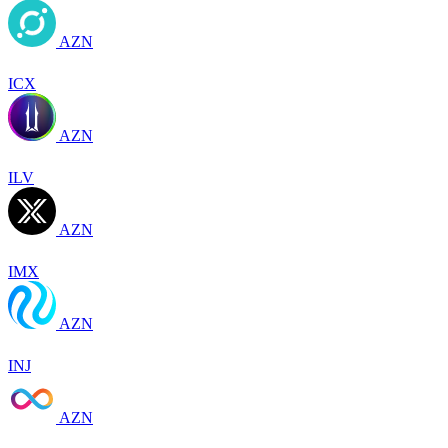
AZN
ICX
AZN
ILV
AZN
IMX
AZN
INJ
AZN