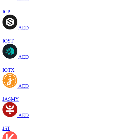
ICP
AED
IOST
AED
IOTX
AED
JASMY
AED
JST