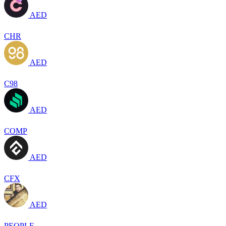
AED
CHR
AED
C98
AED
COMP
AED
CFX
AED
PEOPLE