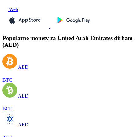
Web
Popularne monety za United Arab Emirates dirham
(AED)
AED
BTC
AED
BCH
AED