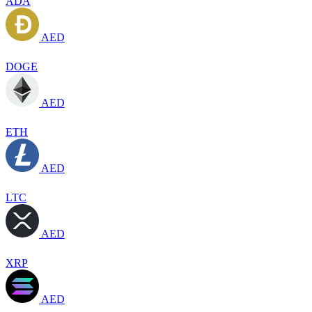
ADA
AED
DOGE
AED
ETH
AED
LTC
AED
XRP
AED