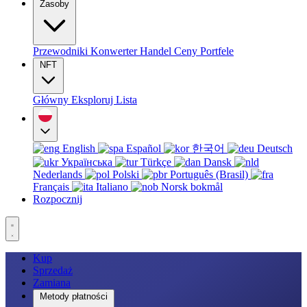
Zasoby
Przewodniki
Konwerter
Handel
Ceny
Portfele
NFT
Główny
Eksploruj
Lista
English
Español
한국어
Deutsch
Українська
Türkçe
Dansk
Nederlands
Polski
Português (Brasil)
Français
Italiano
Norsk bokmål
Rozpocznij
Kup
Sprzedaż
Zamiana
Metody płatności