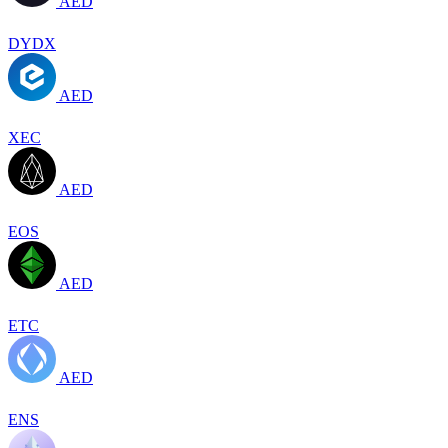
AED
DYDX
AED
XEC
AED
EOS
AED
ETC
AED
ENS