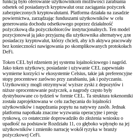
funkcją było oferowanie użytkownikom możliwości zarabiania
odsetek od posiadanych kryptowalut oraz zaciągania pożyczek
zabezpieczonych kryptowalutami. Platforma działała na zasadzie
powiernictwa, zarządzając funduszami użytkowników w celu
generowania dochodu odsetkowego poprzez działalność
pożyczkową dla pożyczkobiorców instytucjonalnych. Ten model
pozycjonował ją jako przyjazną dla użytkownika alternatywę для
posiadaczy kryptowalut, którzy chcieli, aby ich aktywa pracowały
bez konieczności nawigowania po skomplikowanych protokołach
DeFi.
Token CEL był rdzeniem jej systemu lojalnościowego i nagród.
Jako token użytkowy, posiadanie i używanie CEL zapewniało
wymierne korzyści w ekosystemie Celsius, takie jak preferencyjne
stopy procentowe zarówno przy zarabianiu, jak i pożyczaniu.
Użytkownicy mogli otrzymywać wyższe zyski z depozytów i
niższe oprocentowanie pożyczek, a nagrody często były
dystrybuowane co tydzień w formie CEL. Ta struktura tokenomiki
została zaprojektowana w celu zachęcania do lojalności
użytkowników i napędzania popytu na natywny zasób. Jednak
platforma napotkała znaczne wyzwania operacyjne i presję
rynkową, co ostatecznie doprowadziło do złożenia wniosku o
upadłość na podstawie Rozdziału 11, co głęboko wpłynęło na jej
użytkowników i zmieniło narrację wokół ryzyka w branży
pożyczkowej CeFi.