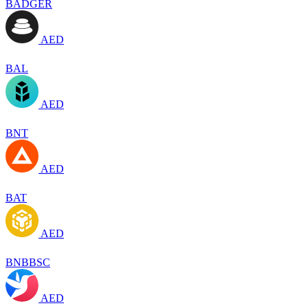
BADGER
AED
BAL
AED
BNT
AED
BAT
AED
BNBBSC
AED