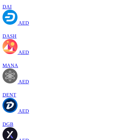
DAI
AED
DASH
AED
MANA
AED
DENT
AED
DGB