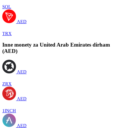
SOL
AED
TRX
Inne monety za United Arab Emirates dirham
(AED)
AED
ZRX
AED
1INCH
AED