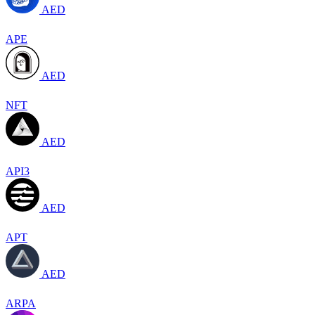
AED
APE
AED
NFT
AED
API3
AED
APT
AED
ARPA