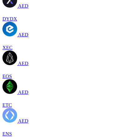
AED
DYDX
AED
XEC
AED
EOS
AED
ETC
AED
ENS