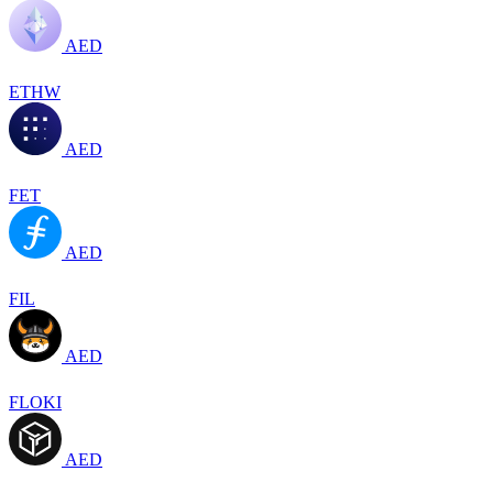
AED
ETHW
AED
FET
AED
FIL
AED
FLOKI
AED