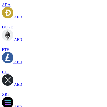
ADA
AED
DOGE
AED
ETH
AED
LTC
AED
XRP
AED