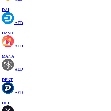
DAI
AED
DASH
AED
MANA
AED
DENT
AED
DGB