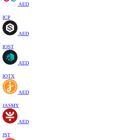
AED
ICP
AED
IOST
AED
IOTX
AED
JASMY
AED
JST