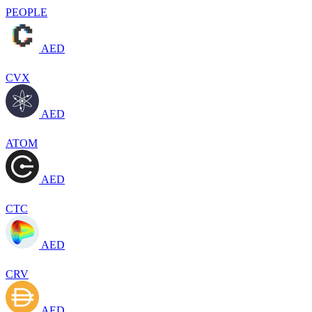
PEOPLE
AED
CVX
AED
ATOM
AED
CTC
AED
CRV
AED