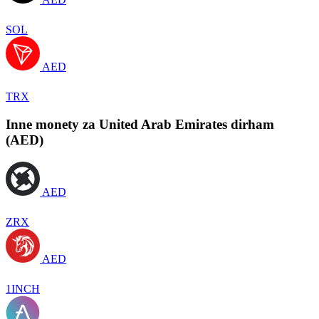
SOL
AED
TRX
Inne monety za United Arab Emirates dirham
(AED)
AED
ZRX
AED
1INCH