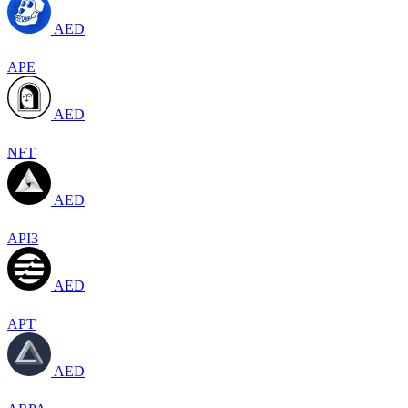
AED
APE
AED
NFT
AED
API3
AED
APT
AED