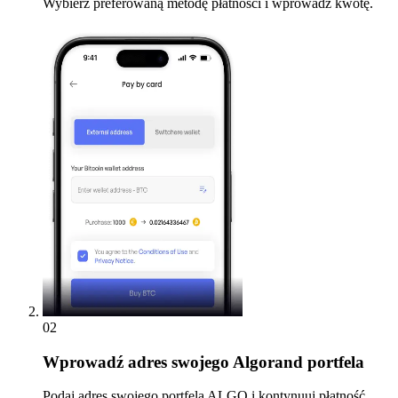
Wybierz preferowaną metodę płatności i wprowadź kwotę.
02
Wprowadź
adres swojego Algorand portfela
Podaj adres swojego portfela ALGO i kontynuuj płatność.