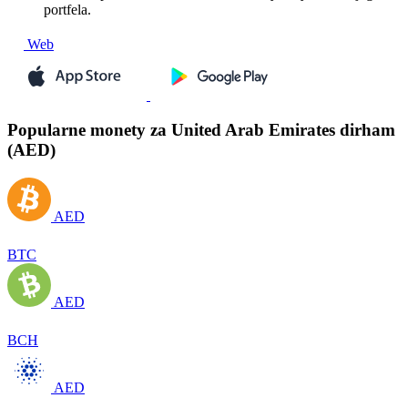
portfela.
Web
Popularne monety za United Arab Emirates dirham
(AED)
AED
BTC
AED
BCH
AED