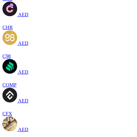
AED
CHR
AED
C98
AED
COMP
AED
CFX
AED