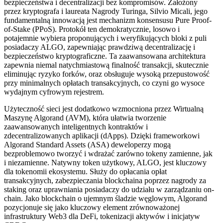
bezpieczeństwa i decentralizacji bez kompromisów. Założony
przez kryptografa i laureata Nagrody Turinga, Silvio Micali, jego
fundamentalną innowacją jest mechanizm konsensusu Pure Proof-
of-Stake (PPoS). Protokół ten demokratycznie, losowo i
potajemnie wybiera proponujących i weryfikujących bloki z puli
posiadaczy ALGO, zapewniając prawdziwą decentralizację i
bezpieczeństwo kryptograficzne. Ta zaawansowana architektura
zapewnia niemal natychmiastową finalność transakcji, skutecznie
eliminując ryzyko forków, oraz obsługuje wysoką przepustowość
przy minimalnych opłatach transakcyjnych, co czyni go wysoce
wydajnym cyfrowym rejestrem.
Użyteczność sieci jest dodatkowo wzmocniona przez Wirtualną
Maszynę Algorand (AVM), która ułatwia tworzenie
zaawansowanych inteligentnych kontraktów i
zdecentralizowanych aplikacji (dApps). Dzięki frameworkowi
Algorand Standard Assets (ASA) deweloperzy mogą
bezproblemowo tworzyć i wdrażać zarówno tokeny zamienne, jak
i niezamienne. Natywny token użytkowy, ALGO, jest kluczowy
dla tokenomii ekosystemu. Służy do opłacania opłat
transakcyjnych, zabezpieczania blockchaina poprzez nagrody za
staking oraz uprawniania posiadaczy do udziału w zarządzaniu on-
chain. Jako blockchain o ujemnym śladzie węglowym, Algorand
pozycjonuje się jako kluczowy element zrównoważonej
infrastruktury Web3 dla DeFi, tokenizacji aktywów i inicjatyw