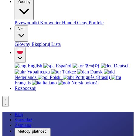
Zasoby
Przewodniki
Konwerter
Handel
Ceny
Portfele
NFT
Główny
Eksploruj
Lista
English
Español
한국어
Deutsch
Українська
Türkçe
Dansk
Nederlands
Polski
Português (Brasil)
Français
Italiano
Norsk bokmål
Rozpocznij
Kup
Sprzedaż
Zamiana
Metody płatności