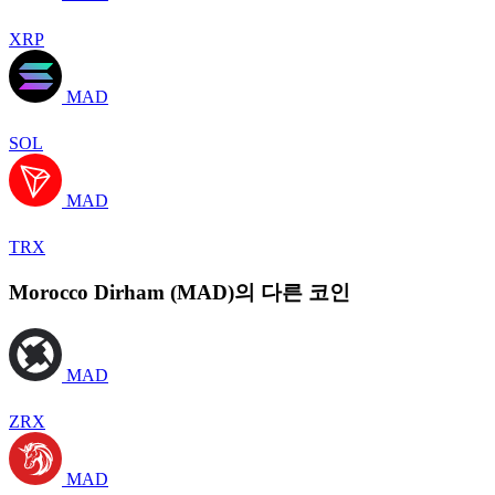
XRP
MAD
SOL
MAD
TRX
Morocco Dirham (MAD)의 다른 코인
MAD
ZRX
MAD