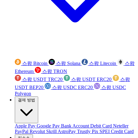
스왑 Bitcoin
스왑 Solana
스왑 Litecoin
스왑
Ethereum
스왑 TRON
스왑 USDT TRC20
스왑 USDT ERC20
스왑
USDT BEP20
스왑 USDC ERC20
스왑 USDC
Polygon
결제 방법
Apple Pay
Google Pay
Bank Account
Debit Card
Neteller
PayPal
Revolut
Skrill
AstroPay
Trustly
Pix
SPEI
Credit Card
리소스