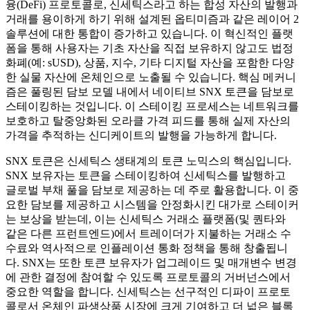
융(DeFi) 프로토콜로, 신세틱스라고 하는 합성 자산의 발행과
거래를 용이하게 하기 위해 설계된 옵티미즘과 같은 레이어 2
솔루션에 대한 통합이 증가하고 있습니다. 이 혁신적인 플랫
폼을 통해 사용자는 기초 자산을 직접 보유하지 않고도 법정
화폐(예: sUSD), 상품, 지수, 기타 디지털 자산을 포함한 다양
한 실물 자산에 온체인으로 노출될 수 있습니다. 핵심 메커니
즘은 풀링된 담보 모델 내에서 네이티브 SNX 토큰을 담보로
스테이킹하는 것입니다. 이 스테이킹 프로세스는 네트워크를
보호하고 탈중앙화된 오라클 가격 피드를 통해 실제 자산의
가격을 추적하는 신디케이트의 발행을 가능하게 합니다.
SNX 토큰은 신세틱스 생태계의 토큰 노믹스의 핵심입니다.
SNX 보유자는 토큰을 스테이킹하여 신세틱스를 발행하고
글로벌 부채 풀을 담보로 제공하는 데 주로 활용합니다. 이 중
요한 담보를 제공하고 시스템을 안정화시킨 대가로 스테이커
는 보상을 받는데, 이는 신세틱스 거래소 플랫폼(및 퀀타와
같은 다른 프런트엔드)에서 트레이더가 지불하는 거래소 수
수료와 역사적으로 인플레이션 통화 정책을 통해 창출됩니
다. SNX는 또한 토큰 보유자가 업그레이드 및 매개변수 변경
에 관한 결정에 참여할 수 있도록 프로토콜의 거버넌스에서
중요한 역할을 합니다. 신세틱스는 선구적인 디파이 프로토
콜로서 온체인 파생상품 시장에 크게 기여하고 더 넓은 블록