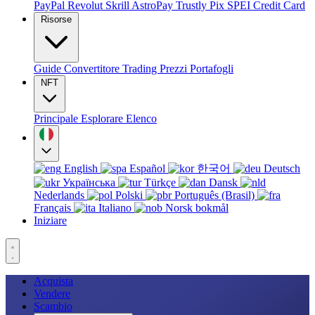
PayPal
Revolut
Skrill
AstroPay
Trustly
Pix
SPEI
Credit Card
Risorse
Guide
Convertitore
Trading
Prezzi
Portafogli
NFT
Principale
Esplorare
Elenco
English
Español
한국어
Deutsch
Українська
Türkçe
Dansk
Nederlands
Polski
Português (Brasil)
Français
Italiano
Norsk bokmål
Iniziare
Acquista
Vendere
Scambio