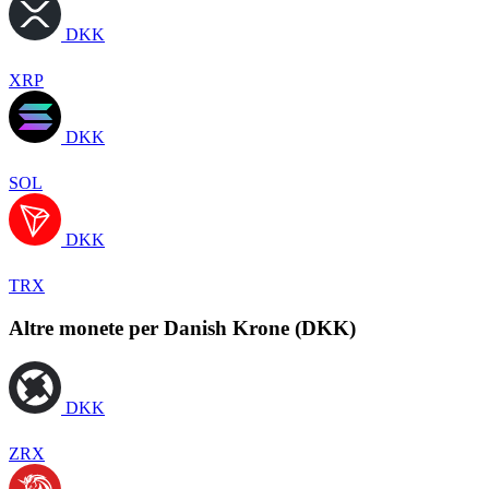
DKK
XRP
DKK
SOL
DKK
TRX
Altre monete per Danish Krone (DKK)
DKK
ZRX