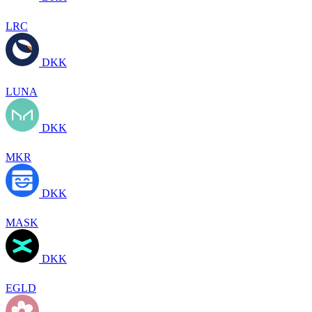
LRC
DKK
LUNA
DKK
MKR
DKK
MASK
DKK
EGLD