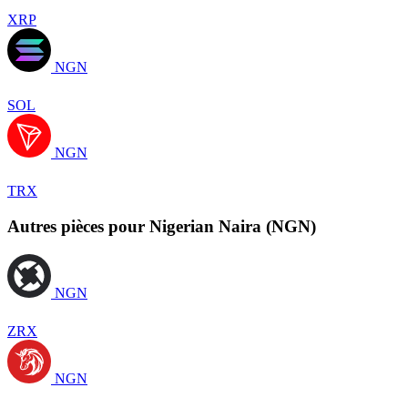
XRP
NGN
SOL
NGN
TRX
Autres pièces pour Nigerian Naira (NGN)
NGN
ZRX
NGN