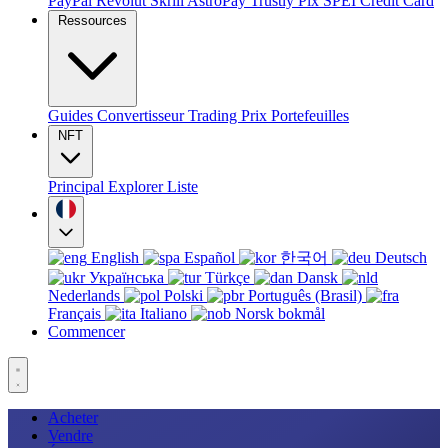
PayPal
Revolut
Skrill
AstroPay
Trustly
Pix
SPEI
Credit Card
Ressources
Guides
Convertisseur
Trading
Prix
Portefeuilles
NFT
Principal
Explorer
Liste
English
Español
한국어
Deutsch
Українська
Türkçe
Dansk
Nederlands
Polski
Português (Brasil)
Français
Italiano
Norsk bokmål
Commencer
Acheter
Vendre