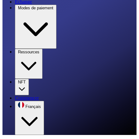
Échange
Modes de paiement
Ressources
NFT
Commencer
Français