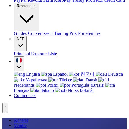
PayPal
Revolut
Skrill
AstroPay
Trustly
Pix
SPEI
Credit Card
Ressources
Guides
Convertisseur
Trading
Prix
Portefeuilles
NFT
Principal
Explorer
Liste
English
Español
한국어
Deutsch
Українська
Türkçe
Dansk
Nederlands
Polski
Português (Brasil)
Français
Italiano
Norsk bokmål
Commencer
Acheter
Vendre