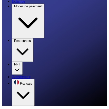
Échange
Modes de paiement
Ressources
NFT
Commencer
Français