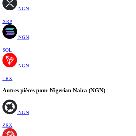
NGN
XRP
NGN
SOL
NGN
TRX
Autres pièces pour Nigerian Naira (NGN)
NGN
ZRX