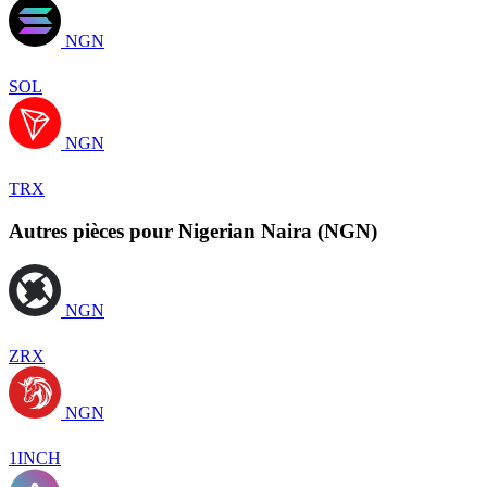
NGN
SOL
NGN
TRX
Autres pièces pour Nigerian Naira (NGN)
NGN
ZRX
NGN
1INCH