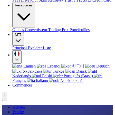
PayPal
Revolut
Skrill
AstroPay
Trustly
Pix
SPEI
Credit Card
Ressources
Guides
Convertisseur
Trading
Prix
Portefeuilles
NFT
Principal
Explorer
Liste
English
Español
한국어
Deutsch
Українська
Türkçe
Dansk
Nederlands
Polski
Português (Brasil)
Français
Italiano
Norsk bokmål
Commencer
Acheter
Vendre