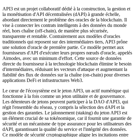
API3 est un projet collaboratif dédié à la construction, la gestion et
la monétisation d'API décentralisées (dAPI) à grande échelle,
abordant directement le problème des oracles de la blockchain. Il
vise à connecter les contrats intelligents à des données du monde
réel, hors chaîne (off-chain), de manière plus sécurisée,
transparente et rentable. Contrairement aux modèles d'oracles
traditionnels qui reposent sur des intermédiaires tiers, API3 prône
une solution d'oracle de première partie. Ce modèle permet aux
fournisseurs d'API d'exécuter leurs propres nœuds d'oracle, appelés
Airnodes, avec un minimum d'effort. Cette source de données
directe du fournisseur à la technologie blockchain élimine le besoin
d'intermédiaires, réduisant les vecteurs d'attaque et augmentant la
fiabilité des flux de données sur la chaîne (on-chain) pour diverses
applications DeFi et infrastructures Web3.
Le cœur de l'écosystème est le jeton API3, un actif numérique qui
fonctionne à la fois comme un jeton utilitaire et de gouvernance.
Les détenteurs de jetons peuvent participer à la DAO d'API3, qui
régit l'ensemble du réseau, y compris la sélection des dAPI et la
gestion des garanties. Le jalonnement (staking) du jeton API3 est
un élément crucial de sa tokénomique, car il fournit une garantie de
sécurité et un mécanisme de type assurance pour les utilisateurs des
dAPI, garantissant la qualité du service et l'intégrité des données.
Ce modèle de sécurité cryptographique aligne les incitations entre