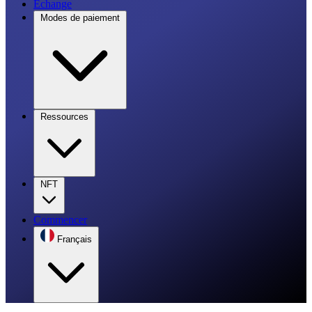
Échange
Modes de paiement
Ressources
NFT
Commencer
Français