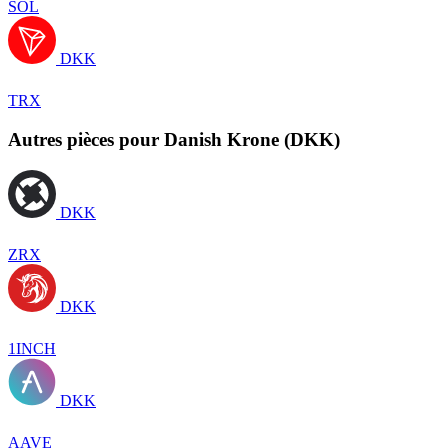
SOL
DKK
TRX
Autres pièces pour Danish Krone (DKK)
DKK
ZRX
DKK
1INCH
DKK
AAVE