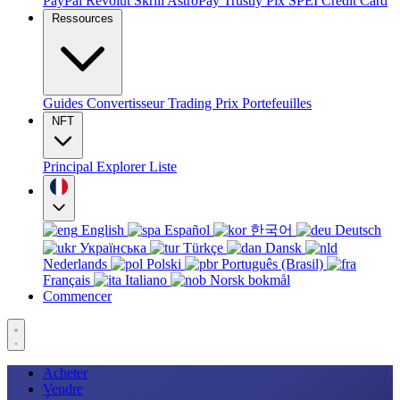
PayPal
Revolut
Skrill
AstroPay
Trustly
Pix
SPEI
Credit Card
Ressources
Guides
Convertisseur
Trading
Prix
Portefeuilles
NFT
Principal
Explorer
Liste
English
Español
한국어
Deutsch
Українська
Türkçe
Dansk
Nederlands
Polski
Português (Brasil)
Français
Italiano
Norsk bokmål
Commencer
Acheter
Vendre