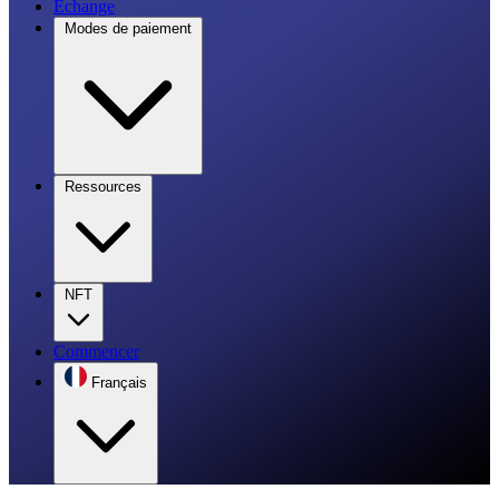
Échange
Modes de paiement
Ressources
NFT
Commencer
Français