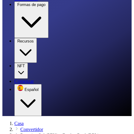
Formas de pago
Recursos
NFT
Comenzar
Español
Casa
Convertidor