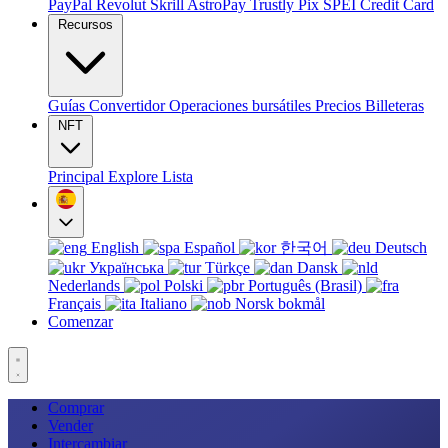
PayPal
Revolut
Skrill
AstroPay
Trustly
Pix
SPEI
Credit Card
Recursos
Guías
Convertidor
Operaciones bursátiles
Precios
Billeteras
NFT
Principal
Explore
Lista
English
Español
한국어
Deutsch
Українська
Türkçe
Dansk
Nederlands
Polski
Português (Brasil)
Français
Italiano
Norsk bokmål
Comenzar
Comprar
Vender
Intercambiar