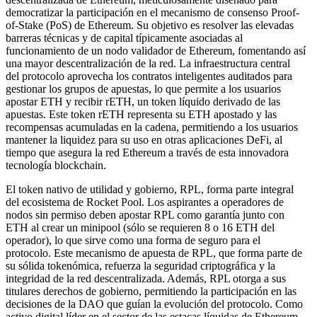
democratizar la participación en el mecanismo de consenso Proof-
of-Stake (PoS) de Ethereum. Su objetivo es resolver las elevadas
barreras técnicas y de capital típicamente asociadas al
funcionamiento de un nodo validador de Ethereum, fomentando así
una mayor descentralización de la red. La infraestructura central
del protocolo aprovecha los contratos inteligentes auditados para
gestionar los grupos de apuestas, lo que permite a los usuarios
apostar ETH y recibir rETH, un token líquido derivado de las
apuestas. Este token rETH representa su ETH apostado y las
recompensas acumuladas en la cadena, permitiendo a los usuarios
mantener la liquidez para su uso en otras aplicaciones DeFi, al
tiempo que asegura la red Ethereum a través de esta innovadora
tecnología blockchain.
El token nativo de utilidad y gobierno, RPL, forma parte integral
del ecosistema de Rocket Pool. Los aspirantes a operadores de
nodos sin permiso deben apostar RPL como garantía junto con
ETH al crear un minipool (sólo se requieren 8 o 16 ETH del
operador), lo que sirve como una forma de seguro para el
protocolo. Este mecanismo de apuesta de RPL, que forma parte de
su sólida tokenómica, refuerza la seguridad criptográfica y la
integridad de la red descentralizada. Además, RPL otorga a sus
titulares derechos de gobierno, permitiendo la participación en las
decisiones de la DAO que guían la evolución del protocolo. Como
activo digital líder en el sector de las estacas líquidas de Ethereum,