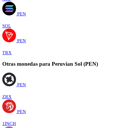
PEN
SOL
PEN
TRX
Otras monedas para Peruvian Sol (PEN)
PEN
ZRX
PEN
1INCH