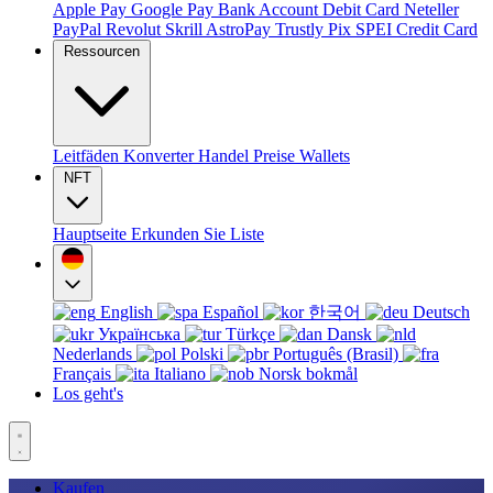
Apple Pay
Google Pay
Bank Account
Debit Card
Neteller
PayPal
Revolut
Skrill
AstroPay
Trustly
Pix
SPEI
Credit Card
Ressourcen
Leitfäden
Konverter
Handel
Preise
Wallets
NFT
Hauptseite
Erkunden Sie
Liste
English
Español
한국어
Deutsch
Українська
Türkçe
Dansk
Nederlands
Polski
Português (Brasil)
Français
Italiano
Norsk bokmål
Los geht's
Kaufen