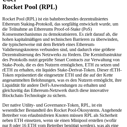
Rocket Pool (RPL)
Rocket Pool (RPL) ist ein bahnbrechendes dezentralisiertes
Ethereum Staking-Protokoll, das sorgfältig entwickelt wurde, um
die Teilnahme an Ethereums Proof-of-Stake (PoS)
Konsensmechanismus zu demokratisieren. Es zielt darauf ab, die
hohen kapitalmäßigen und technischen Barrieren zu überwinden,
die typischerweise mit dem Betrieb eines Ethereum-
Validierungsknotens verbunden sind, und dadurch eine größere
Dezentralisierung des Netzwerks zu fördern. Die Kerninfrastruktur
des Protokolls nutzt geprüfte Smart Contracts zur Verwaltung von
Stake-Pools, die es den Nutzern ermöglichen, ETH zu setzen und
rETH zu erhalten, ein liquides Stake-Derivat-Token. Dieser rETH-
Token repräsentiert die eingesetzte ETH und die auf der Kette
angesammelten Belohnungen, was es den Nutzern ermöglicht, ihre
Liquidität für andere DeFi-Anwendungen zu erhalten und
gleichzeitig das Ethereum-Netzwerk durch diese innovative
Blockchain-Technologie zu sichern.
Der native Utility- und Governance-Token, RPL, ist ein
wesentlicher Bestandteil des Rocket Pool-Ökosystems. Angehende
Betreiber von erlaubnisfreien Knoten müssen RPL als Sicherheit
neben ETH einsetzen, wenn sie einen Minipool erstellen (wofür
nur 8 oder 16 ETH vom Betreiber benötigt werden), was als eine