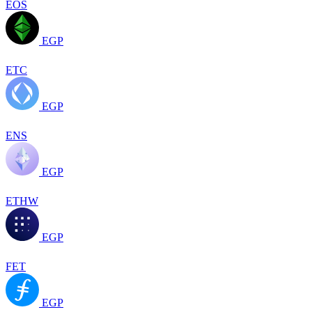
EOS
EGP
ETC
EGP
ENS
EGP
ETHW
EGP
FET
EGP