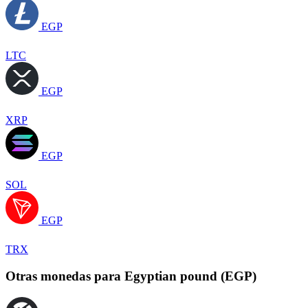
EGP
LTC
EGP
XRP
EGP
SOL
EGP
TRX
Otras monedas para Egyptian pound (EGP)