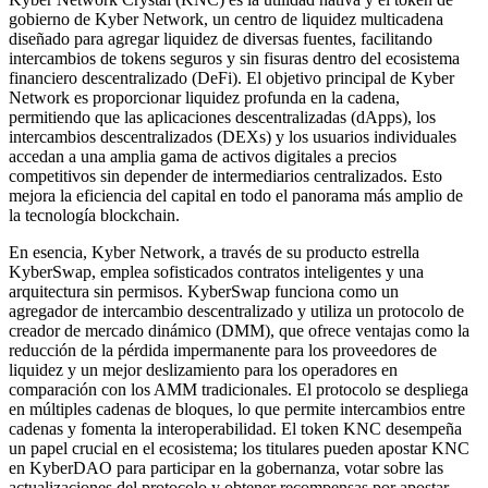
gobierno de Kyber Network, un centro de liquidez multicadena
diseñado para agregar liquidez de diversas fuentes, facilitando
intercambios de tokens seguros y sin fisuras dentro del ecosistema
financiero descentralizado (DeFi). El objetivo principal de Kyber
Network es proporcionar liquidez profunda en la cadena,
permitiendo que las aplicaciones descentralizadas (dApps), los
intercambios descentralizados (DEXs) y los usuarios individuales
accedan a una amplia gama de activos digitales a precios
competitivos sin depender de intermediarios centralizados. Esto
mejora la eficiencia del capital en todo el panorama más amplio de
la tecnología blockchain.
En esencia, Kyber Network, a través de su producto estrella
KyberSwap, emplea sofisticados contratos inteligentes y una
arquitectura sin permisos. KyberSwap funciona como un
agregador de intercambio descentralizado y utiliza un protocolo de
creador de mercado dinámico (DMM), que ofrece ventajas como la
reducción de la pérdida impermanente para los proveedores de
liquidez y un mejor deslizamiento para los operadores en
comparación con los AMM tradicionales. El protocolo se despliega
en múltiples cadenas de bloques, lo que permite intercambios entre
cadenas y fomenta la interoperabilidad. El token KNC desempeña
un papel crucial en el ecosistema; los titulares pueden apostar KNC
en KyberDAO para participar en la gobernanza, votar sobre las
actualizaciones del protocolo y obtener recompensas por apostar