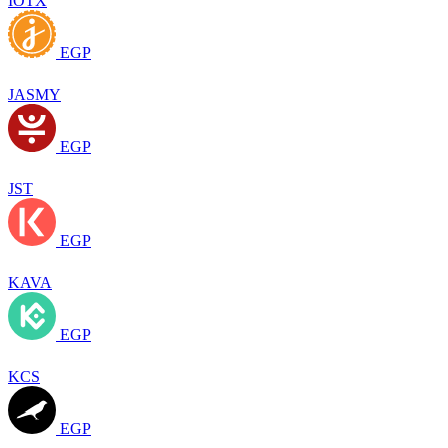
IOTX
EGP
JASMY
EGP
JST
EGP
KAVA
EGP
KCS
EGP