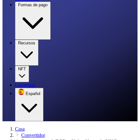
Formas de pago
Recursos
NFT
Comenzar
Español
Casa
Convertidor