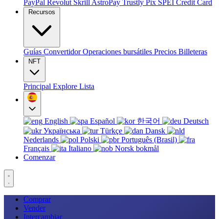
PayPal
Revolut
Skrill
AstroPay
Trustly
Pix
SPEI
Credit Card
Recursos
Guías
Convertidor
Operaciones bursátiles
Precios
Billeteras
NFT
Principal
Explore
Lista
English
Español
한국어
Deutsch
Українська
Türkçe
Dansk
Nederlands
Polski
Português (Brasil)
Français
Italiano
Norsk bokmål
Comenzar
Comprar
Vender
Intercambiar