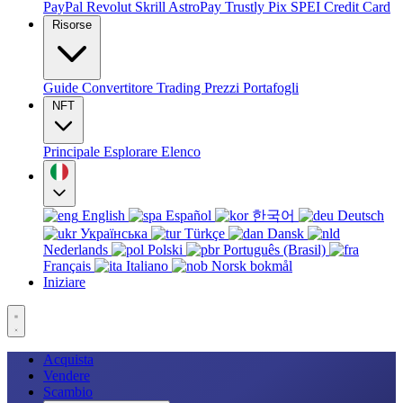
PayPal
Revolut
Skrill
AstroPay
Trustly
Pix
SPEI
Credit Card
Risorse
Guide
Convertitore
Trading
Prezzi
Portafogli
NFT
Principale
Esplorare
Elenco
English
Español
한국어
Deutsch
Українська
Türkçe
Dansk
Nederlands
Polski
Português (Brasil)
Français
Italiano
Norsk bokmål
Iniziare
Acquista
Vendere
Scambio