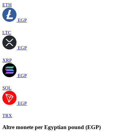
ETH
EGP
LTC
EGP
XRP
EGP
SOL
EGP
TRX
Altre monete per Egyptian pound (EGP)