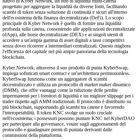
nativo di Kyber Network, un hub di liquidità multi-catena
progettato per aggregare la liquidità da diverse fonti, facilitando
scambi di token senza soluzione di continuità e sicuri all'interno
dell'ecosistema della finanza decentralizzata (DeFi). Lo scopo
principale di Kyber Network è quello di fornire una liquidità
profonda sulla catena, consentendo alle applicazioni decentralizzate
(dApp), alle borse decentralizzate (DEX) e ai singoli utenti di
accedere a un'ampia gamma di asset digitali a tassi competitivi
senza dover ricorrere a intermediari centralizzati. Questo migliora
l'efficienza del capitale nel più ampio panorama della tecnologia
blockchain.
Kyber Network, attraverso il suo prodotto di punta KyberSwap,
impiega sofisticati smart contract e un'architettura permissionless.
KyberSwap funziona come un aggregatore di scambi
decentralizzato e utilizza un protocollo di market maker dinamico
(DMM), che offre vantaggi come la riduzione delle perdite
impermanenti per i fornitori di liquidità e un migliore slippage per i
trader rispetto agli AMM tradizionali. Il protocollo è distribuito su
più blockchain, supportando gli scambi tra catene e favorendo
l'interoperabilità. Il token KNC svolge un ruolo cruciale
nell'ecosistema; i possessori possono puntare KNC nel KyberDAO
per partecipare alla governance, votare sugli aggiornamenti del
protocollo e guadagnare premi di puntata derivanti dalle
commissioni della piattaforma.