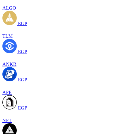
ALGO
EGP
TLM
EGP
ANKR
EGP
APE
EGP
NFT