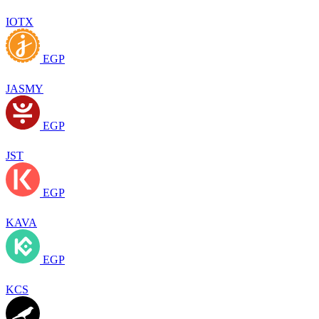
IOTX
EGP
JASMY
EGP
JST
EGP
KAVA
EGP
KCS