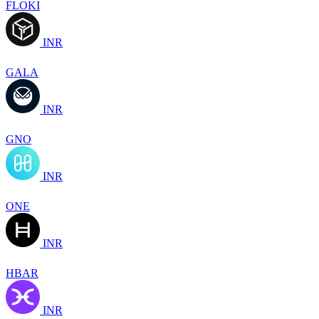
FLOKI
INR
GALA
INR
GNO
INR
ONE
INR
HBAR
INR