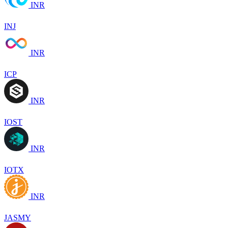
INR
INJ
INR
ICP
INR
IOST
INR
IOTX
INR
JASMY