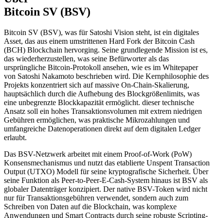
Bitcoin SV (BSV)
Bitcoin SV (BSV), was für Satoshi Vision steht, ist ein digitales
Asset, das aus einem umstrittenen Hard Fork der Bitcoin Cash
(BCH) Blockchain hervorging. Seine grundlegende Mission ist es,
das wiederherzustellen, was seine Befürworter als das
ursprüngliche Bitcoin-Protokoll ansehen, wie es im Whitepaper
von Satoshi Nakamoto beschrieben wird. Die Kernphilosophie des
Projekts konzentriert sich auf massive On-Chain-Skalierung,
hauptsächlich durch die Aufhebung des Blockgrößenlimits, was
eine unbegrenzte Blockkapazität ermöglicht. dieser technische
Ansatz soll ein hohes Transaktionsvolumen mit extrem niedrigen
Gebühren ermöglichen, was praktische Mikrozahlungen und
umfangreiche Datenoperationen direkt auf dem digitalen Ledger
erlaubt.
Das BSV-Netzwerk arbeitet mit einem Proof-of-Work (PoW)
Konsensmechanismus und nutzt das etablierte Unspent Transaction
Output (UTXO) Modell für seine kryptografische Sicherheit. Über
seine Funktion als Peer-to-Peer-E-Cash-System hinaus ist BSV als
globaler Datenträger konzipiert. Der native BSV-Token wird nicht
nur für Transaktionsgebühren verwendet, sondern auch zum
Schreiben von Daten auf die Blockchain, was komplexe
Anwendungen und Smart Contracts durch seine robuste Scripting-