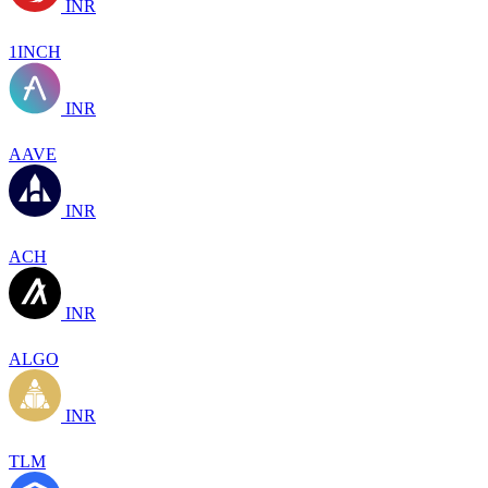
INR
1INCH
INR
AAVE
INR
ACH
INR
ALGO
INR
TLM