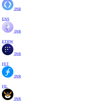
INR
ENS
INR
ETHW
INR
FET
INR
FIL
INR