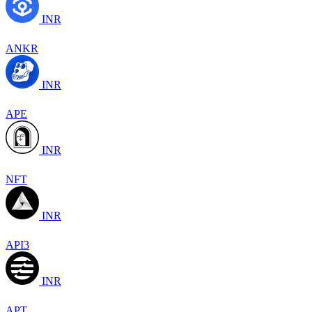
INR
ANKR
INR
APE
INR
NFT
INR
API3
INR
APT