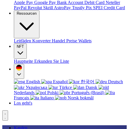
Apple Pay
Google Pay
Bank Account
Debit Card
Neteller
PayPal
Revolut
Skrill
AstroPay
Trustly
Pix
SPEI
Credit Card
Ressourcen
Leitfäden
Konverter
Handel
Preise
Wallets
NFT
Hauptseite
Erkunden Sie
Liste
English
Español
한국어
Deutsch
Українська
Türkçe
Dansk
Nederlands
Polski
Português (Brasil)
Français
Italiano
Norsk bokmål
Los geht's
Kaufen