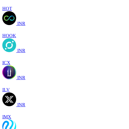
HOT
INR
HOOK
INR
ICX
INR
ILV
INR
IMX