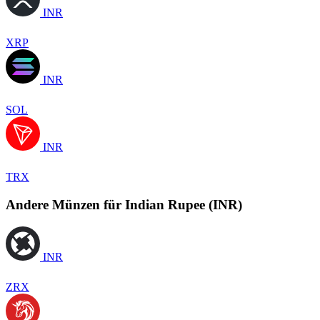
INR
XRP
INR
SOL
INR
TRX
Andere Münzen für Indian Rupee (INR)
INR
ZRX