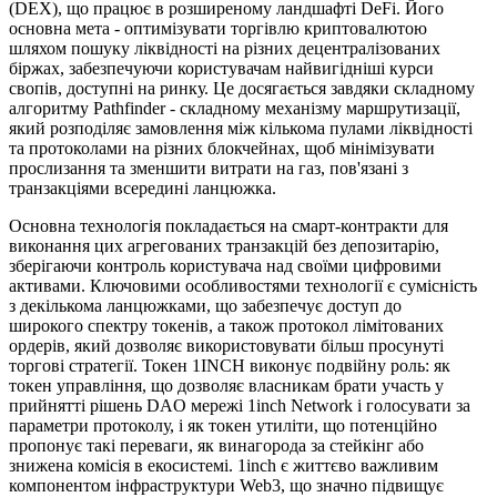
(DEX), що працює в розширеному ландшафті DeFi. Його
основна мета - оптимізувати торгівлю криптовалютою
шляхом пошуку ліквідності на різних децентралізованих
біржах, забезпечуючи користувачам найвигідніші курси
свопів, доступні на ринку. Це досягається завдяки складному
алгоритму Pathfinder - складному механізму маршрутизації,
який розподіляє замовлення між кількома пулами ліквідності
та протоколами на різних блокчейнах, щоб мінімізувати
прослизання та зменшити витрати на газ, пов'язані з
транзакціями всередині ланцюжка.
Основна технологія покладається на смарт-контракти для
виконання цих агрегованих транзакцій без депозитарію,
зберігаючи контроль користувача над своїми цифровими
активами. Ключовими особливостями технології є сумісність
з декількома ланцюжками, що забезпечує доступ до
широкого спектру токенів, а також протокол лімітованих
ордерів, який дозволяє використовувати більш просунуті
торгові стратегії. Токен 1INCH виконує подвійну роль: як
токен управління, що дозволяє власникам брати участь у
прийнятті рішень DAO мережі 1inch Network і голосувати за
параметри протоколу, і як токен утиліти, що потенційно
пропонує такі переваги, як винагорода за стейкінг або
знижена комісія в екосистемі. 1inch є життєво важливим
компонентом інфраструктури Web3, що значно підвищує