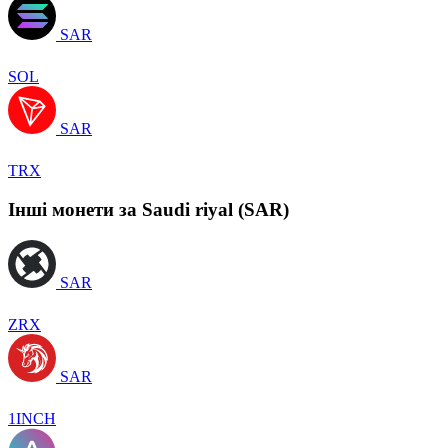
SAR
SOL
SAR
TRX
Інші монети за Saudi riyal (SAR)
SAR
ZRX
SAR
1INCH