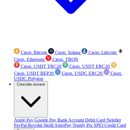
Своп. Bitcoin
Своп. Solana
Своп. Litecoin
Своп. Ethereum
Своп. TRON
Своп. USDT TRC20
Своп. USDT ERC20
Своп. USDT BEP20
Своп. USDC ERC20
Своп.
USDC Polygon
Способи оплати
Apple Pay
Google Pay
Bank Account
Debit Card
Neteller
PayPal
Revolut
Skrill
AstroPay
Trustly
Pix
SPEI
Credit Card