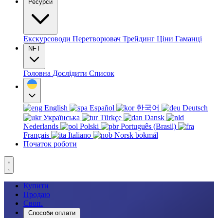
Ресурси
Екскурсоводи
Перетворювач
Трейдинг
Ціни
Гаманці
NFT
Головна
Дослідити
Список
English
Español
한국어
Deutsch
Українська
Türkçe
Dansk
Nederlands
Polski
Português (Brasil)
Français
Italiano
Norsk bokmål
Початок роботи
Купити
Продаю
Своп.
Способи оплати