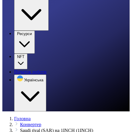
Ресурси
NFT
Початок роботи
Українська
Головна
Конвертер
Saudi riyal (SAR) на 1INCH (1INCH)