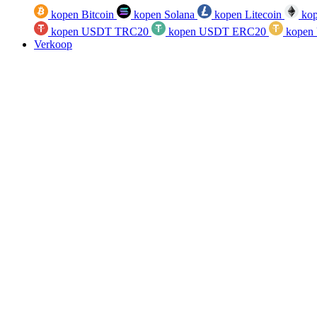
kopen Bitcoin
kopen Solana
kopen Litecoin
kop
kopen USDT TRC20
kopen USDT ERC20
kopen
Verkoop