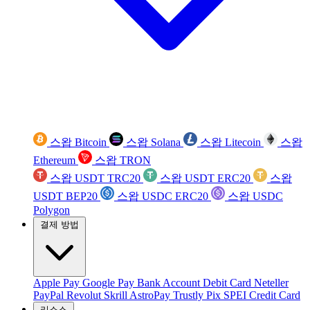
스왑 Bitcoin
스왑 Solana
스왑 Litecoin
스왑
Ethereum
스왑 TRON
스왑 USDT TRC20
스왑 USDT ERC20
스왑
USDT BEP20
스왑 USDC ERC20
스왑 USDC
Polygon
결제 방법
Apple Pay
Google Pay
Bank Account
Debit Card
Neteller
PayPal
Revolut
Skrill
AstroPay
Trustly
Pix
SPEI
Credit Card
리소스