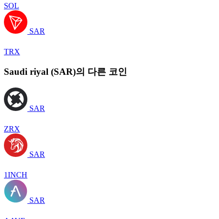
SOL
SAR
TRX
Saudi riyal (SAR)의 다른 코인
SAR
ZRX
SAR
1INCH
SAR