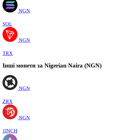
NGN
SOL
NGN
TRX
Інші монети за Nigerian Naira (NGN)
NGN
ZRX
NGN
1INCH