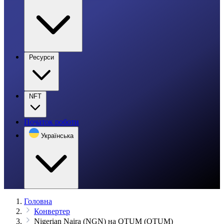
Ресурси
NFT
Початок роботи
Українська
Головна
Конвертер
Nigerian Naira (NGN) на QTUM (QTUM)