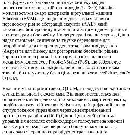
платформа, яка унікально поєднує безпеку моделі
невитрачених транзакційних виходів (UTXO) Bitcoin з
можливостями смарт-контрактів віртуальної машини
Ethereum (EVM). Це поєднання досягається завдяки
передовому рівню абстракції акаунтів (AAL), який
забезпечує безперебійну взаємодію між цими двома різними
архітектурами блокчейну. Як децентралізована мережа, Qtum
надає стабільне, безпечне та гнучке середовище для
розробників для створення децентралізованих додатків
(dApps) та для бізнесу для розгортання блокчейн-рішень
корпоративного рівня. Платформа працює на основі
механізму консенсусу Proof-of-Stake (PoS), що забезпечує
енергоефективну валідацію блоків і дозволяє власникам
токенів брати участь у безпеці мережі шляхом стейкінгу своїх
QTUM.
Власний утилітарний токен, QTUM, є невід'ємною частиною
функціональності екосистеми. Він використовується для
оплати комісій за транзакції та виконання смарт-контрактів,
подібно до газу в Ethereum. Крім того, цей цифровий актив
слугує токеном управління через децентралізований
протокол управління (DGP) Qtum. Ця он-чейн система
управління дозволяє стейкхолдерам голосувати за ключові
параметри мережі, такі як розмір блоку та комісії за газ,
сприяючи створенню справді децентралізованої та