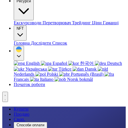
Ресурси
Екскурсоводи
Перетворювач
Трейдинг
Ціни
Гаманці
NFT
Головна
Дослідити
Список
English
Español
한국어
Deutsch
Українська
Türkçe
Dansk
Nederlands
Polski
Português (Brasil)
Français
Italiano
Norsk bokmål
Початок роботи
Купити
Продаю
Своп.
Способи оплати