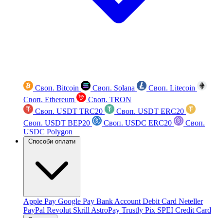
Своп. Bitcoin
Своп. Solana
Своп. Litecoin
Своп. Ethereum
Своп. TRON
Своп. USDT TRC20
Своп. USDT ERC20
Своп. USDT BEP20
Своп. USDC ERC20
Своп.
USDC Polygon
Способи оплати
Apple Pay
Google Pay
Bank Account
Debit Card
Neteller
PayPal
Revolut
Skrill
AstroPay
Trustly
Pix
SPEI
Credit Card