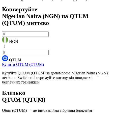
Конвертуйте
Nigerian Naira (NGN) на QTUM
(QTUM)
миттєво
NGN
QTUM
Купити QTUM (QTUM)
Купуйте QTUM (QTUM) за допомогою Nigerian Naira (NGN)
легко на Switchere і отримуйте вигоду від швидких і
безпечних транзакцій.
Близько
QTUM (QTUM)
Qtum (QTUM) — це інноваційна гібридна блокчейн-