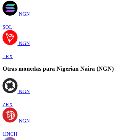
NGN
SOL
NGN
TRX
Otras monedas para Nigerian Naira (NGN)
NGN
ZRX
NGN
1INCH