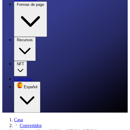
Formas de pago
Recursos
NFT
Comenzar
Español
Casa
Convertidor