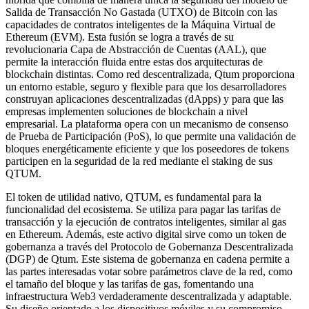
Salida de Transacción No Gastada (UTXO) de Bitcoin con las
capacidades de contratos inteligentes de la Máquina Virtual de
Ethereum (EVM). Esta fusión se logra a través de su
revolucionaria Capa de Abstracción de Cuentas (AAL), que
permite la interacción fluida entre estas dos arquitecturas de
blockchain distintas. Como red descentralizada, Qtum proporciona
un entorno estable, seguro y flexible para que los desarrolladores
construyan aplicaciones descentralizadas (dApps) y para que las
empresas implementen soluciones de blockchain a nivel
empresarial. La plataforma opera con un mecanismo de consenso
de Prueba de Participación (PoS), lo que permite una validación de
bloques energéticamente eficiente y que los poseedores de tokens
participen en la seguridad de la red mediante el staking de sus
QTUM.
El token de utilidad nativo, QTUM, es fundamental para la
funcionalidad del ecosistema. Se utiliza para pagar las tarifas de
transacción y la ejecución de contratos inteligentes, similar al gas
en Ethereum. Además, este activo digital sirve como un token de
gobernanza a través del Protocolo de Gobernanza Descentralizada
(DGP) de Qtum. Este sistema de gobernanza en cadena permite a
las partes interesadas votar sobre parámetros clave de la red, como
el tamaño del bloque y las tarifas de gas, fomentando una
infraestructura Web3 verdaderamente descentralizada y adaptable.
Su diseño orientado a los dispositivos móviles y su compromiso