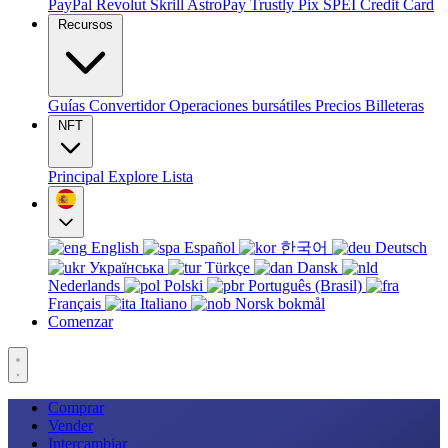
PayPal
Revolut
Skrill
AstroPay
Trustly
Pix
SPEI
Credit Card
Recursos
Guías
Convertidor
Operaciones bursátiles
Precios
Billeteras
NFT
Principal
Explore
Lista
English
Español
한국어
Deutsch
Українська
Türkçe
Dansk
Nederlands
Polski
Português (Brasil)
Français
Italiano
Norsk bokmål
Comenzar
Comprar
Vender
Intercambiar