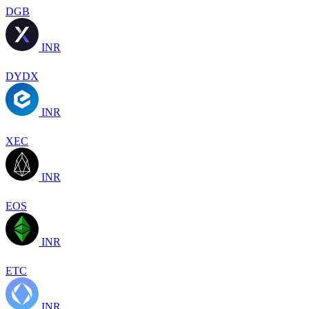
DGB
INR
DYDX
INR
XEC
INR
EOS
INR
ETC
INR