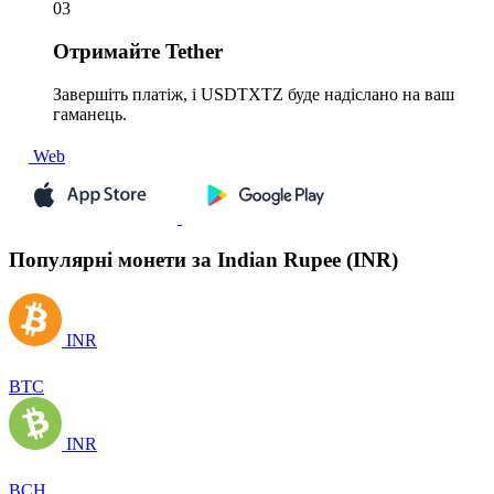
03
Отримайте
Tether
Завершіть платіж, і USDTXTZ буде надіслано на ваш
гаманець.
Web
Популярні монети за Indian Rupee (INR)
INR
BTC
INR
BCH