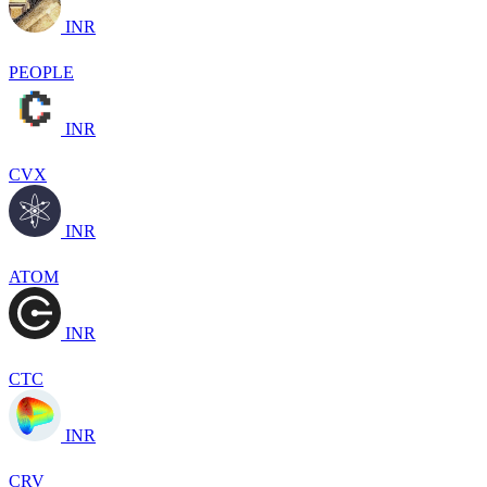
INR
PEOPLE
INR
CVX
INR
ATOM
INR
CTC
INR
CRV