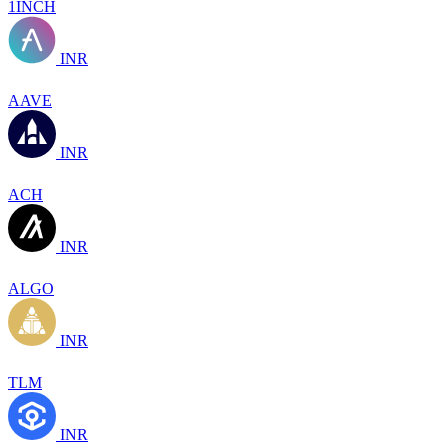
1INCH
INR
AAVE
INR
ACH
INR
ALGO
INR
TLM
INR