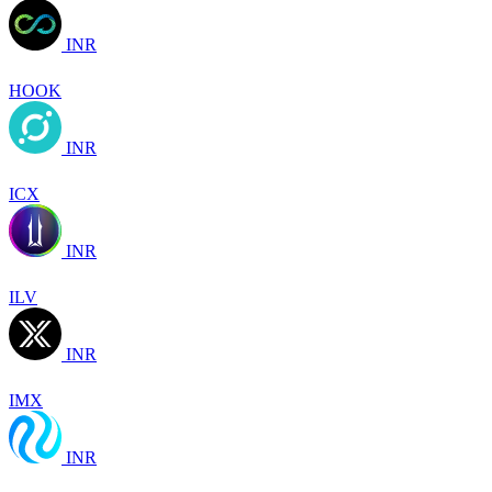
INR
HOOK
INR
ICX
INR
ILV
INR
IMX
INR