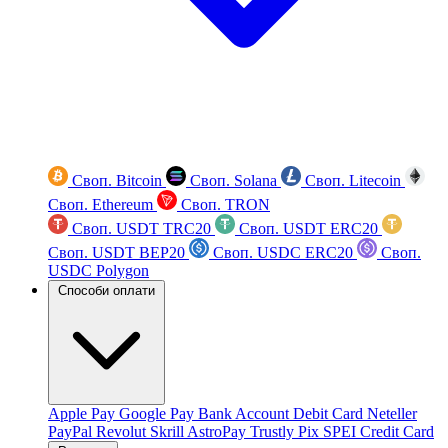
Своп. Bitcoin
Своп. Solana
Своп. Litecoin
Своп. Ethereum
Своп. TRON
Своп. USDT TRC20
Своп. USDT ERC20
Своп. USDT BEP20
Своп. USDC ERC20
Своп.
USDC Polygon
Способи оплати
Apple Pay
Google Pay
Bank Account
Debit Card
Neteller
PayPal
Revolut
Skrill
AstroPay
Trustly
Pix
SPEI
Credit Card