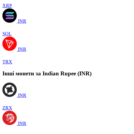
XRP
INR
SOL
INR
TRX
Інші монети за Indian Rupee (INR)
INR
ZRX
INR