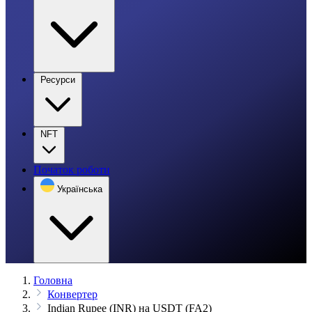
Ресурси
NFT
Початок роботи
Українська
Головна
Конвертер
Indian Rupee (INR) на USDT (FA2)