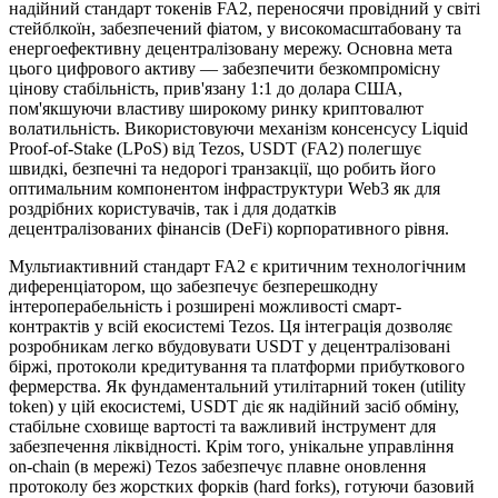
надійний стандарт токенів FA2, переносячи провідний у світі
стейблкоїн, забезпечений фіатом, у високомасштабовану та
енергоефективну децентралізовану мережу. Основна мета
цього цифрового активу — забезпечити безкомпромісну
цінову стабільність, прив'язану 1:1 до долара США,
пом'якшуючи властиву широкому ринку криптовалют
волатильність. Використовуючи механізм консенсусу Liquid
Proof-of-Stake (LPoS) від Tezos, USDT (FA2) полегшує
швидкі, безпечні та недорогі транзакції, що робить його
оптимальним компонентом інфраструктури Web3 як для
роздрібних користувачів, так і для додатків
децентралізованих фінансів (DeFi) корпоративного рівня.
Мультиактивний стандарт FA2 є критичним технологічним
диференціатором, що забезпечує безперешкодну
інтероперабельність і розширені можливості смарт-
контрактів у всій екосистемі Tezos. Ця інтеграція дозволяє
розробникам легко вбудовувати USDT у децентралізовані
біржі, протоколи кредитування та платформи прибуткового
фермерства. Як фундаментальний утилітарний токен (utility
token) у цій екосистемі, USDT діє як надійний засіб обміну,
стабільне сховище вартості та важливий інструмент для
забезпечення ліквідності. Крім того, унікальне управління
on-chain (в мережі) Tezos забезпечує плавне оновлення
протоколу без жорстких форків (hard forks), готуючи базовий