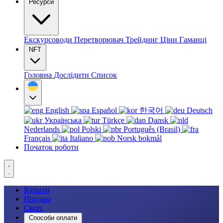
Ресурси
Екскурсоводи
Перетворювач
Трейдинг
Ціни
Гаманці
NFT
Головна
Дослідити
Список
English
Español
한국어
Deutsch
Українська
Türkçe
Dansk
Nederlands
Polski
Português (Brasil)
Français
Italiano
Norsk bokmål
Початок роботи
Купити
Продаю
Своп.
Способи оплати