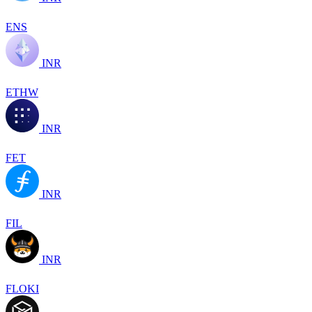
ENS
INR
ETHW
INR
FET
INR
FIL
INR
FLOKI