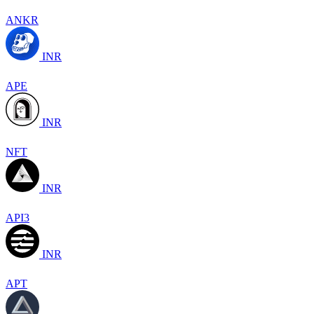
ANKR
INR
APE
INR
NFT
INR
API3
INR
APT