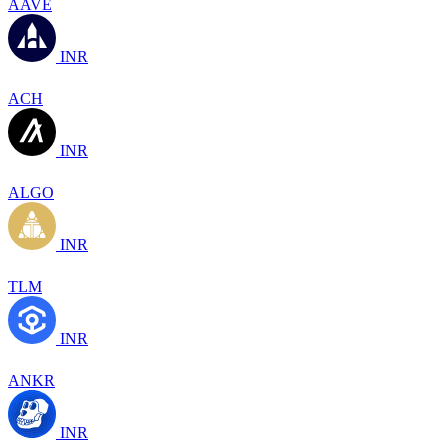
AAVE
INR
ACH
INR
ALGO
INR
TLM
INR
ANKR
INR