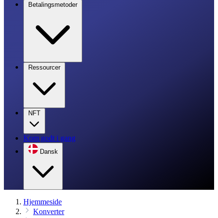
Betalingsmetoder
Ressourcer
NFT
Kom godt i gang
Dansk
Hjemmeside
Konverter