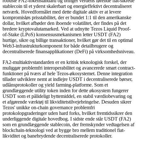
robuste FA2-tokenstandard og bringer verdens førende fiat-sikrede
stablecoin til et yderst skalerbart og energieffektivt decentraliseret
netværk. Hovedformålet med dette digitale aktiv er at levere
kompromisløs prisstabilitet, der er bundet 1:1 til den amerikanske
dollar, hvilket afbøder den iboende volatilitet, der findes på det
bredere kryptovalutamarked. Ved at udnytte Tezos Liquid Proof-
of-Stake (LPoS) konsensusmekanismen letter USDT (FA2)
hurtige, sikre og billige transaktioner, hvilket gør det til en optimal
Web3-infrastrukturkomponent for både detailbrugere og
decentraliserede finansapplikationer (DeFi) på virksomhedsniveau.
FA2-multiaktivstandarden er en kritisk teknologisk forskel, der
muliggør problemfri interoperabilitet og avancerede smart contract-
funktioner på tværs af hele Tezos-økosystemet. Denne integration
tillader udviklere nemt at indlejre USDT i decentraliserede børser,
udlånsprotokoller og yield farming-platforme. Som et
grundlæggende utility token inden for dette økosystem fungerer
USDT som et pålideligt byttemiddel, en stabil værdiobevaring og
et afgørende værktøj til likviditetstilvejebringelse. Desuden sikrer
Tezos' unikke on-chain governance problemfri
protokolopgraderinger uden hard forks, hvilket fremtidssikrer den
underliggende digitale hovedbog. I sidste ende står USDT (FA2)
som en grundlæggende stablecoin, der fremskynder vedtagelsen af
blockchain-teknologi ved at bygge bro mellem traditionel fiat-
likviditet og banebrydende decentraliserede protokoller.