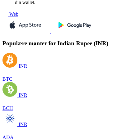
din wallet.
Web
Populære mønter for Indian Rupee (INR)
INR
BTC
INR
BCH
INR
ADA