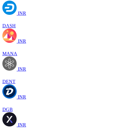
INR
DASH
INR
MANA
INR
DENT
INR
DGB
INR