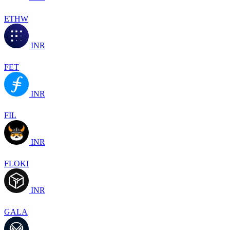
ETHW
INR
FET
INR
FIL
INR
FLOKI
INR
GALA