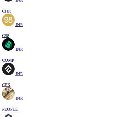
INR
CHR
INR
C98
INR
COMP
INR
CFX
INR
PEOPLE