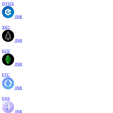
DYDX
INR
XEC
INR
EOS
INR
ETC
INR
ENS
INR