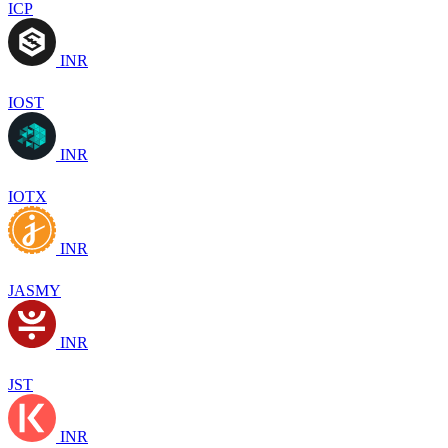
ICP
INR
IOST
INR
IOTX
INR
JASMY
INR
JST
INR