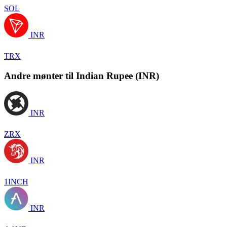
SOL
INR
TRX
Andre mønter til Indian Rupee (INR)
INR
ZRX
INR
1INCH
INR