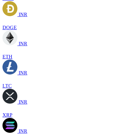
INR
DOGE
INR
ETH
INR
LTC
INR
XRP
INR