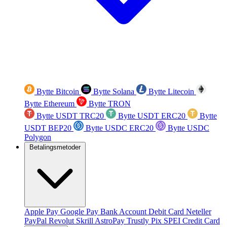
Bytte Bitcoin
Bytte Solana
Bytte Litecoin
Bytte Ethereum
Bytte TRON
Bytte USDT TRC20
Bytte USDT ERC20
Bytte
USDT BEP20
Bytte USDC ERC20
Bytte USDC
Polygon
Betalingsmetoder
Apple Pay
Google Pay
Bank Account
Debit Card
Neteller
PayPal
Revolut
Skrill
AstroPay
Trustly
Pix
SPEI
Credit Card