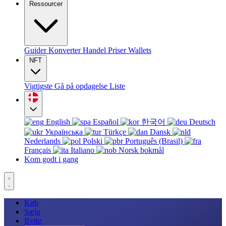
Ressourcer
Guider
Konverter
Handel
Priser
Wallets
NFT
Vigtigste
Gå på opdagelse
Liste
English
Español
한국어
Deutsch
Українська
Türkçe
Dansk
Nederlands
Polski
Português (Brasil)
Français
Italiano
Norsk bokmål
Kom godt i gang
Køb
Sælg
Bytte