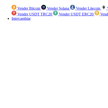
Vender Bitcoin
Vender Solana
Vender Litecoin
V
Vender USDT TRC20
Vender USDT ERC20
Vend
Intercambiar