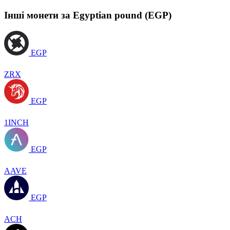
Інші монети за Egyptian pound (EGP)
EGP
ZRX
EGP
1INCH
EGP
AAVE
EGP
ACH