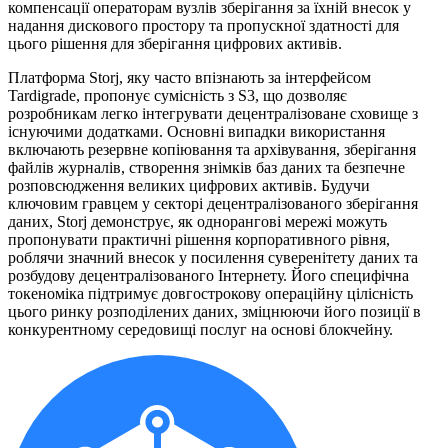
компенсації операторам вузлів зберігання за їхній внесок у
надання дискового простору та пропускної здатності для
цього рішення для зберігання цифрових активів.
Платформа Storj, яку часто впізнають за інтерфейсом
Tardigrade, пропонує сумісність з S3, що дозволяє
розробникам легко інтегрувати децентралізоване сховище з
існуючими додатками. Основні випадки використання
включають резервне копіювання та архівування, зберігання
файлів журналів, створення знімків баз даних та безпечне
розповсюдження великих цифрових активів. Будучи
ключовим гравцем у секторі децентралізованого зберігання
даних, Storj демонструє, як однорангові мережі можуть
пропонувати практичні рішення корпоративного рівня,
роблячи значний внесок у посилення суверенітету даних та
розбудову децентралізованого Інтернету. Його специфічна
токеноміка підтримує довгострокову операційну цілісність
цього ринку розподілених даних, зміцнюючи його позиції в
конкурентному середовищі послуг на основі блокчейну.