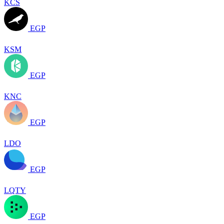
KCS
EGP
KSM
EGP
KNC
EGP
LDO
EGP
LQTY
EGP