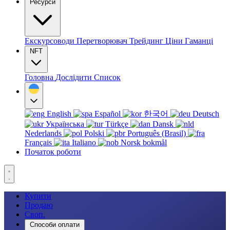
Ресурси
Екскурсоводи
Перетворювач
Трейдинг
Ціни
Гаманці
NFT
Головна
Дослідити
Список
English
Español
한국어
Deutsch
Українська
Türkçe
Dansk
Nederlands
Polski
Português (Brasil)
Français
Italiano
Norsk bokmål
Початок роботи
Купити
Продаю
Своп.
Способи оплати