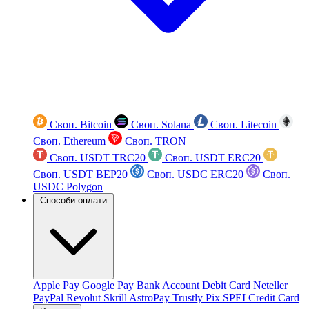
Своп. Bitcoin
Своп. Solana
Своп. Litecoin
Своп. Ethereum
Своп. TRON
Своп. USDT TRC20
Своп. USDT ERC20
Своп. USDT BEP20
Своп. USDC ERC20
Своп.
USDC Polygon
Способи оплати
Apple Pay
Google Pay
Bank Account
Debit Card
Neteller
PayPal
Revolut
Skrill
AstroPay
Trustly
Pix
SPEI
Credit Card