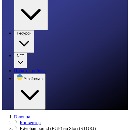
Ресурси
NFT
Початок роботи
Українська
Головна
Конвертер
Egyptian pound (EGP) на Storj (STORJ)