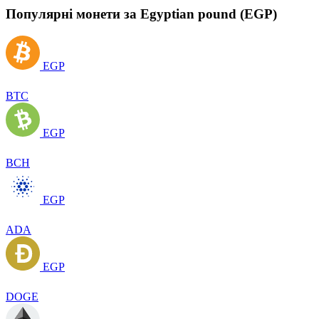
Популярні монети за Egyptian pound (EGP)
EGP
BTC
EGP
BCH
EGP
ADA
EGP
DOGE