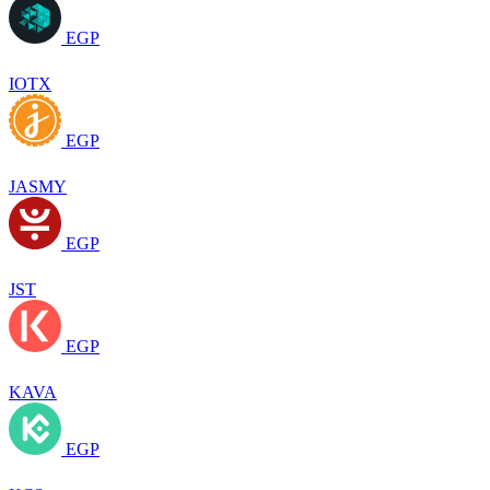
EGP
IOTX
EGP
JASMY
EGP
JST
EGP
KAVA
EGP