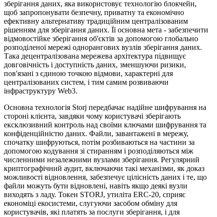
зберігання даних, яка використовує технологію блокчейн,
щоб запропонувати безпечну, приватну та економічно
ефективну альтернативу традиційним централізованим
рішенням для зберігання даних. Її основна мета - забезпечити
відмовостійке зберігання об'єктів за допомогою глобально
розподіленої мережі однорангових вузлів зберігання даних.
Така децентралізована мережева архітектура підвищує
довговічність і доступність даних, зменшуючи ризики,
пов'язані з єдиною точкою відмови, характерні для
централізованих систем, і тим самим розвиваючи
інфраструктуру Web3.
Основна технологія Storj передбачає надійне шифрування на
стороні клієнта, завдяки чому користувачі зберігають
ексклюзивний контроль над своїми ключами шифрування та
конфіденційністю даних. Файли, завантажені в мережу,
спочатку шифруються, потім розбиваються на частини за
допомогою кодування зі стиранням і розподіляються між
численними незалежними вузлами зберігання. Регулярний
криптографічний аудит, включаючи такі механізми, як доказ
можливості відновлення, забезпечує цілісність даних і те, що
файли можуть бути відновлені, навіть якщо деякі вузли
виходять з ладу. Токен STORJ, утиліта ERC-20, сприяє
економіці екосистеми, слугуючи засобом обміну для
користувачів, які платять за послуги зберігання, і для