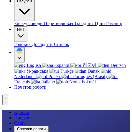
Ресурси
Екскурсоводи
Перетворювач
Трейдинг
Ціни
Гаманці
NFT
Головна
Дослідити
Список
English
Español
한국어
Deutsch
Українська
Türkçe
Dansk
Nederlands
Polski
Português (Brasil)
Français
Italiano
Norsk bokmål
Початок роботи
Купити
Продаю
Своп.
Способи оплати