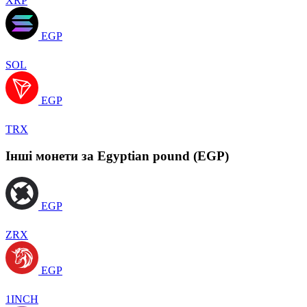
XRP
EGP
SOL
EGP
TRX
Інші монети за Egyptian pound (EGP)
EGP
ZRX
EGP
1INCH