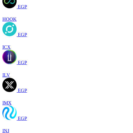
EGP
HOOK
EGP
ICX
EGP
ILV
EGP
IMX
EGP
INJ