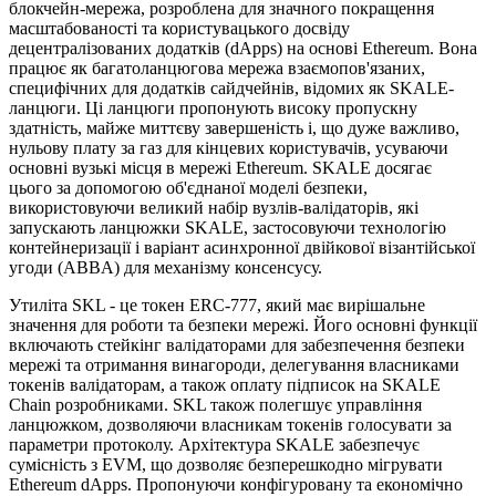
блокчейн-мережа, розроблена для значного покращення
масштабованості та користувацького досвіду
децентралізованих додатків (dApps) на основі Ethereum. Вона
працює як багатоланцюгова мережа взаємопов'язаних,
специфічних для додатків сайдчейнів, відомих як SKALE-
ланцюги. Ці ланцюги пропонують високу пропускну
здатність, майже миттєву завершеність і, що дуже важливо,
нульову плату за газ для кінцевих користувачів, усуваючи
основні вузькі місця в мережі Ethereum. SKALE досягає
цього за допомогою об'єднаної моделі безпеки,
використовуючи великий набір вузлів-валідаторів, які
запускають ланцюжки SKALE, застосовуючи технологію
контейнеризації і варіант асинхронної двійкової візантійської
угоди (ABBA) для механізму консенсусу.
Утиліта SKL - це токен ERC-777, який має вирішальне
значення для роботи та безпеки мережі. Його основні функції
включають стейкінг валідаторами для забезпечення безпеки
мережі та отримання винагороди, делегування власниками
токенів валідаторам, а також оплату підписок на SKALE
Chain розробниками. SKL також полегшує управління
ланцюжком, дозволяючи власникам токенів голосувати за
параметри протоколу. Архітектура SKALE забезпечує
сумісність з EVM, що дозволяє безперешкодно мігрувати
Ethereum dApps. Пропонуючи конфігуровану та економічно