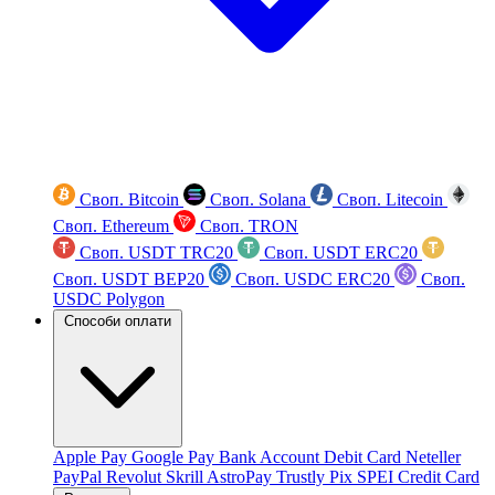
Своп. Bitcoin
Своп. Solana
Своп. Litecoin
Своп. Ethereum
Своп. TRON
Своп. USDT TRC20
Своп. USDT ERC20
Своп. USDT BEP20
Своп. USDC ERC20
Своп.
USDC Polygon
Способи оплати
Apple Pay
Google Pay
Bank Account
Debit Card
Neteller
PayPal
Revolut
Skrill
AstroPay
Trustly
Pix
SPEI
Credit Card