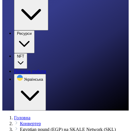
Ресурси
NFT
Початок роботи
Українська
Головна
Конвертер
Egyptian pound (EGP) на SKALE Network (SKL)