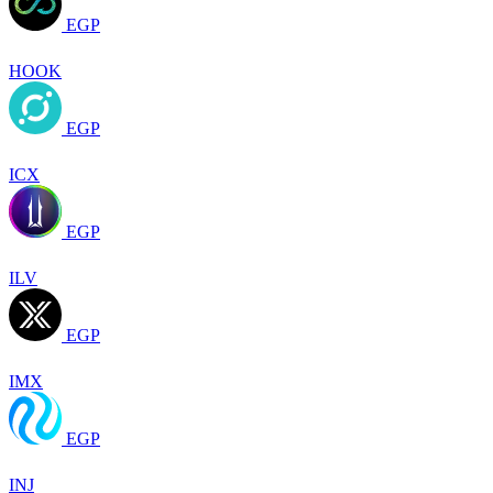
EGP
HOOK
EGP
ICX
EGP
ILV
EGP
IMX
EGP
INJ