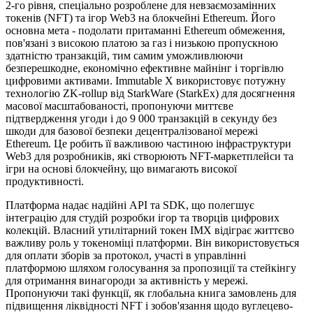
2-го рівня, спеціально розроблене для невзаємозамінних
токенів (NFT) та ігор Web3 на блокчейні Ethereum. Його
основна мета - подолати притаманні Ethereum обмеження,
пов'язані з високою платою за газ і низькою пропускною
здатністю транзакцій, тим самим уможливлюючи
безперешкодне, економічно ефективне майнінг і торгівлю
цифровими активами. Immutable X використовує потужну
технологію ZK-rollup від StarkWare (StarkEx) для досягнення
масової масштабованості, пропонуючи миттєве
підтвердження угоди і до 9 000 транзакцій в секунду без
шкоди для базової безпеки децентралізованої мережі
Ethereum. Це робить її важливою частиною інфраструктури
Web3 для розробників, які створюють NFT-маркетплейси та
ігри на основі блокчейну, що вимагають високої
продуктивності.
Платформа надає надійні API та SDK, що полегшує
інтеграцію для студій розробки ігор та творців цифрових
колекцій. Власний утилітарний токен IMX відіграє життєво
важливу роль у токеноміці платформи. Він використовується
для оплати зборів за протокол, участі в управлінні
платформою шляхом голосування за пропозиції та стейкінгу
для отримання винагороди за активність у мережі.
Пропонуючи такі функції, як глобальна книга замовлень для
підвищення ліквідності NFT і зобов'язання щодо вуглецево-