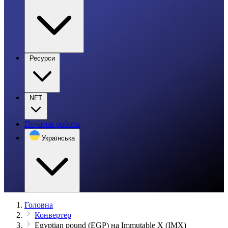
Ресурси
NFT
Початок роботи
Українська
Головна
Конвертер
Egyptian pound (EGP) на Immutable X (IMX)