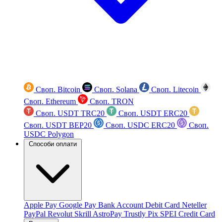
Своп. Bitcoin
Своп. Solana
Своп. Litecoin
Своп. Ethereum
Своп. TRON
Своп. USDT TRC20
Своп. USDT ERC20
Своп. USDT BEP20
Своп. USDC ERC20
Своп.
USDC Polygon
Способи оплати
Apple Pay
Google Pay
Bank Account
Debit Card
Neteller
PayPal
Revolut
Skrill
AstroPay
Trustly
Pix
SPEI
Credit Card