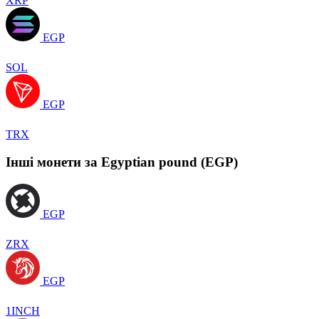
XRP
EGP
SOL
EGP
TRX
Інші монети за Egyptian pound (EGP)
EGP
ZRX
EGP
1INCH