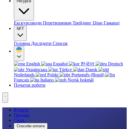
Ресурси
Екскурсоводи
Перетворювач
Трейдинг
Ціни
Гаманці
NFT
Головна
Дослідити
Список
English
Español
한국어
Deutsch
Українська
Türkçe
Dansk
Nederlands
Polski
Português (Brasil)
Français
Italiano
Norsk bokmål
Початок роботи
Купити
Продаю
Своп.
Способи оплати