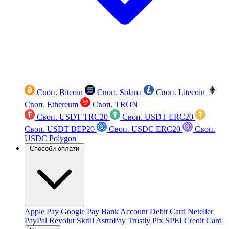
Своп. Bitcoin
Своп. Solana
Своп. Litecoin
Своп. Ethereum
Своп. TRON
Своп. USDT TRC20
Своп. USDT ERC20
Своп. USDT BEP20
Своп. USDC ERC20
Своп.
USDC Polygon
Способи оплати
Apple Pay
Google Pay
Bank Account
Debit Card
Neteller
PayPal
Revolut
Skrill
AstroPay
Trustly
Pix
SPEI
Credit Card