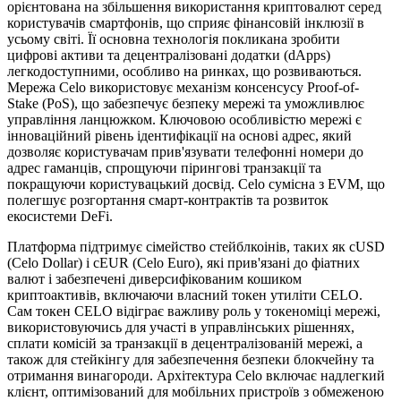
орієнтована на збільшення використання криптовалют серед
користувачів смартфонів, що сприяє фінансовій інклюзії в
усьому світі. Її основна технологія покликана зробити
цифрові активи та децентралізовані додатки (dApps)
легкодоступними, особливо на ринках, що розвиваються.
Мережа Celo використовує механізм консенсусу Proof-of-
Stake (PoS), що забезпечує безпеку мережі та уможливлює
управління ланцюжком. Ключовою особливістю мережі є
інноваційний рівень ідентифікації на основі адрес, який
дозволяє користувачам прив'язувати телефонні номери до
адрес гаманців, спрощуючи пірингові транзакції та
покращуючи користувацький досвід. Celo сумісна з EVM, що
полегшує розгортання смарт-контрактів та розвиток
екосистеми DeFi.
Платформа підтримує сімейство стейблкоінів, таких як cUSD
(Celo Dollar) і cEUR (Celo Euro), які прив'язані до фіатних
валют і забезпечені диверсифікованим кошиком
криптоактивів, включаючи власний токен утиліти CELO.
Сам токен CELO відіграє важливу роль у токеноміці мережі,
використовуючись для участі в управлінських рішеннях,
сплати комісій за транзакції в децентралізованій мережі, а
також для стейкінгу для забезпечення безпеки блокчейну та
отримання винагороди. Архітектура Celo включає надлегкий
клієнт, оптимізований для мобільних пристроїв з обмеженою