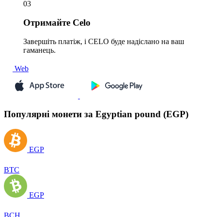
03
Отримайте
Celo
Завершіть платіж, і CELO буде надіслано на ваш
гаманець.
Web
Популярні монети за Egyptian pound (EGP)
EGP
BTC
EGP
BCH