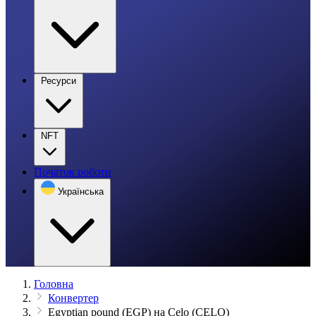
Ресурси
NFT
Початок роботи
Українська
Головна
Конвертер
Egyptian pound (EGP) на Celo (CELO)