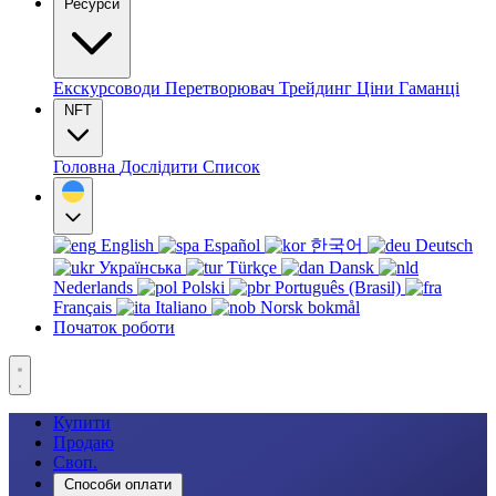
Ресурси
Екскурсоводи
Перетворювач
Трейдинг
Ціни
Гаманці
NFT
Головна
Дослідити
Список
English
Español
한국어
Deutsch
Українська
Türkçe
Dansk
Nederlands
Polski
Português (Brasil)
Français
Italiano
Norsk bokmål
Початок роботи
Купити
Продаю
Своп.
Способи оплати