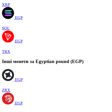
XRP
EGP
SOL
EGP
TRX
Інші монети за Egyptian pound (EGP)
EGP
ZRX
EGP