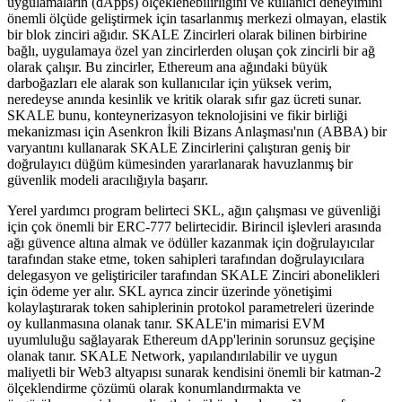
uygulamaların (dApps) ölçeklenebilirliğini ve kullanıcı deneyimini
önemli ölçüde geliştirmek için tasarlanmış merkezi olmayan, elastik
bir blok zinciri ağıdır. SKALE Zincirleri olarak bilinen birbirine
bağlı, uygulamaya özel yan zincirlerden oluşan çok zincirli bir ağ
olarak çalışır. Bu zincirler, Ethereum ana ağındaki büyük
darboğazları ele alarak son kullanıcılar için yüksek verim,
neredeyse anında kesinlik ve kritik olarak sıfır gaz ücreti sunar.
SKALE bunu, konteynerizasyon teknolojisini ve fikir birliği
mekanizması için Asenkron İkili Bizans Anlaşması'nın (ABBA) bir
varyantını kullanarak SKALE Zincirlerini çalıştıran geniş bir
doğrulayıcı düğüm kümesinden yararlanarak havuzlanmış bir
güvenlik modeli aracılığıyla başarır.
Yerel yardımcı program belirteci SKL, ağın çalışması ve güvenliği
için çok önemli bir ERC-777 belirtecidir. Birincil işlevleri arasında
ağı güvence altına almak ve ödüller kazanmak için doğrulayıcılar
tarafından stake etme, token sahipleri tarafından doğrulayıcılara
delegasyon ve geliştiriciler tarafından SKALE Zinciri abonelikleri
için ödeme yer alır. SKL ayrıca zincir üzerinde yönetişimi
kolaylaştırarak token sahiplerinin protokol parametreleri üzerinde
oy kullanmasına olanak tanır. SKALE'in mimarisi EVM
uyumluluğu sağlayarak Ethereum dApp'lerinin sorunsuz geçişine
olanak tanır. SKALE Network, yapılandırılabilir ve uygun
maliyetli bir Web3 altyapısı sunarak kendisini önemli bir katman-2
ölçeklendirme çözümü olarak konumlandırmakta ve