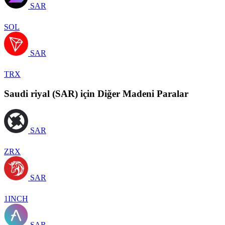
SAR
SOL
SAR
TRX
Saudi riyal (SAR) için Diğer Madeni Paralar
SAR
ZRX
SAR
1INCH
SAR