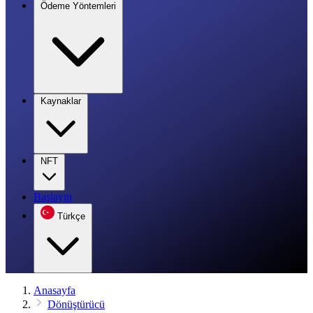
Ödeme Yöntemleri
Kaynaklar
NFT
Başlayın
Türkçe
Anasayfa
Dönüştürücü