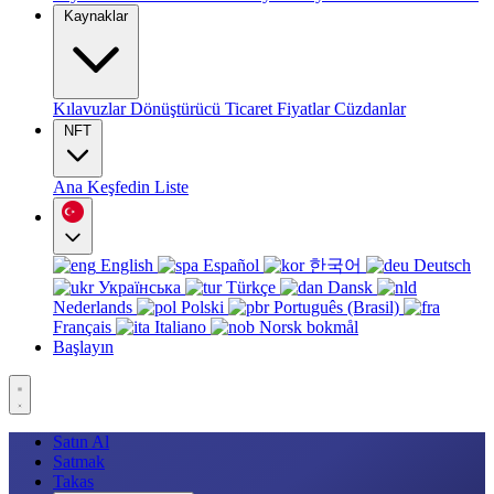
Kaynaklar
Kılavuzlar
Dönüştürücü
Ticaret
Fiyatlar
Cüzdanlar
NFT
Ana
Keşfedin
Liste
English
Español
한국어
Deutsch
Українська
Türkçe
Dansk
Nederlands
Polski
Português (Brasil)
Français
Italiano
Norsk bokmål
Başlayın
Satın Al
Satmak
Takas