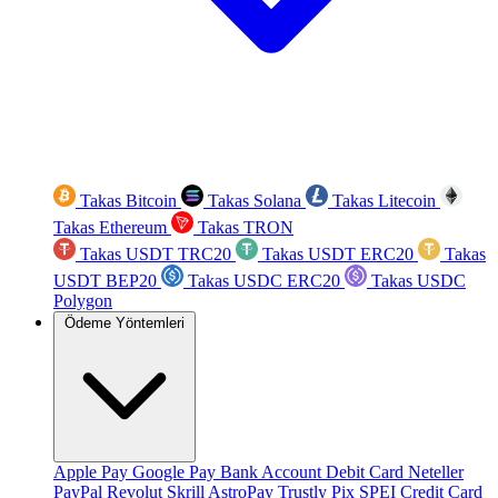
Takas Bitcoin
Takas Solana
Takas Litecoin
Takas Ethereum
Takas TRON
Takas USDT TRC20
Takas USDT ERC20
Takas
USDT BEP20
Takas USDC ERC20
Takas USDC
Polygon
Ödeme Yöntemleri
Apple Pay
Google Pay
Bank Account
Debit Card
Neteller
PayPal
Revolut
Skrill
AstroPay
Trustly
Pix
SPEI
Credit Card